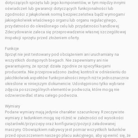
dotyczących sprzętu lub jego komponentów, w tym między innymi
oświadczeń lub gwarancji dotyczących funkcjonalności lub
zgodności z jakąkolwiek normą bezpieczeństwa bądź wymogami
jakiegokolwiek właściwego organu lub organu regulacyjnego,
przydatności do określonego celu lub przydatności handlowej.
Zdecydowanie zaleca się przeprowadzenie własnej szczegółowej
inspekcji sprzętu przed złożeniem oferty.
Funkcje
Sprzęt nie jest testowany pod obciążeniem ani uruchamiany na
wszystkich dostępnych biegach. Nie zapewniamy ani nie
gwarantujemy, że sprzęt działa zgodnie ze specyfikacjami
producenta. Nie przeprowadzono żadnej kontroli w odniesieniu do
jakichkolwiek aspektów funkcjonalności innych niż te jednoznacznie
określone w niniejszym dokumencie. Udostępniono tylko wybrane
zdjęcia poszczególnych elementów podwozia, które mogą nie
odzwierciedlać stanu całego podwozia.
Wymiary
Podane wymiary mają jedynie charakter szacunkowy. Rzeczywiste
wymiary z ładunkiem mogą się różnić w zależności od wysokości
ciężarówki/przyczepy oraz konfiguracji/pozycji załadowanej
maszyny. Obowiązkiem nabywcy jest pomiar wszystkich ładunków
przed opuszczeniem naszego placu aukcyjnego, aby upewnić się, że