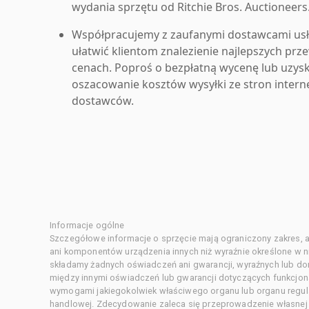
wydania sprzętu od Ritchie Bros. Auctioneers
Współpracujemy z zaufanymi dostawcami us
ułatwić klientom znalezienie najlepszych pr
cenach. Poproś o bezpłatną wycenę lub uzys
oszacowanie kosztów wysyłki ze stron inter
dostawców.
Informacje ogólne
Szczegółowe informacje o sprzęcie mają ograniczony zakres, a
ani komponentów urządzenia innych niż wyraźnie określone w ni
składamy żadnych oświadczeń ani gwarancji, wyraźnych lub d
między innymi oświadczeń lub gwarancji dotyczących funkcjon
wymogami jakiegokolwiek właściwego organu lub organu regula
handlowej. Zdecydowanie zaleca się przeprowadzenie własnej s