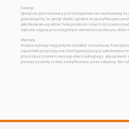
Funkcje
Sprzęt nie jest testowany pod obciążeniem ani uruchamiany na
gwarantujemy, że sprzęt działa zgodnie ze specyfikacjami pro
jakichkolwiek aspektów funkcjonalności innych niż te jednozn
wybrane zdjęcia poszczególnych elementów podwozia, które m
Wymiary
Podane wymiary mają jedynie charakter szacunkowy. Rzeczywis
ciężarówki/przyczepy oraz konfiguracji/pozycji załadowanej 
przed opuszczeniem naszego placu aukcyjnego, aby upewnić si
pomiary powinny zostać zweryfikowane przez nabywcę. Nie nal