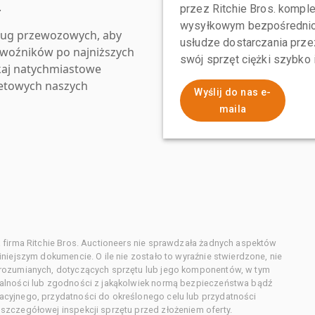
.
przez Ritchie Bros. komp
wysyłkowym bezpośrednio 
ług przewozowych, aby
usłudze dostarczania przez
zewoźników po najniższych
swój sprzęt ciężki szybko
kaj natychmiastowe
netowych naszych
Wyślij do nas e-
maila
 firma Ritchie Bros. Auctioneers nie sprawdzała żadnych aspektów
niejszym dokumencie. O ile nie zostało to wyraźnie stwierdzone, nie
orozumianych, dotyczących sprzętu lub jego komponentów, w tym
alności lub zgodności z jakąkolwiek normą bezpieczeństwa bądź
cyjnego, przydatności do określonego celu lub przydatności
zczegółowej inspekcji sprzętu przed złożeniem oferty.