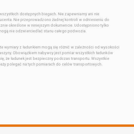
 wszystkich dostępnych biegach. Nie zapewniamy ani nie
ducenta. Nie przeprowadzono żadnej kontroli w odniesieniu do
acznie określone w niniejszym dokumencie. Udostępniono tylko
ogą nie odzwierciedlać stanu całego podwozia.
te wymiary z ładunkiem mogą się różnić w zależności od wysokości
maszyny. Obowiązkiem nabywcy jest pomiar wszystkich ładunków
ę, że ładunek jest bezpieczny podczas transportu. Wszystkie
eży polegać na tych pomiarach do celów transportowych.