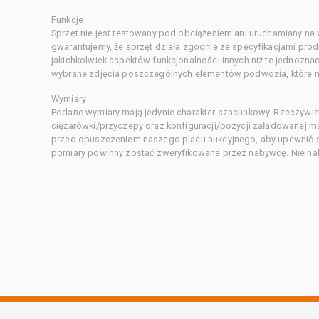
Funkcje
Sprzęt nie jest testowany pod obciążeniem ani uruchamiany na
gwarantujemy, że sprzęt działa zgodnie ze specyfikacjami pro
jakichkolwiek aspektów funkcjonalności innych niż te jednozn
wybrane zdjęcia poszczególnych elementów podwozia, które m
Wymiary
Podane wymiary mają jedynie charakter szacunkowy. Rzeczywis
ciężarówki/przyczepy oraz konfiguracji/pozycji załadowanej 
przed opuszczeniem naszego placu aukcyjnego, aby upewnić si
pomiary powinny zostać zweryfikowane przez nabywcę. Nie nal