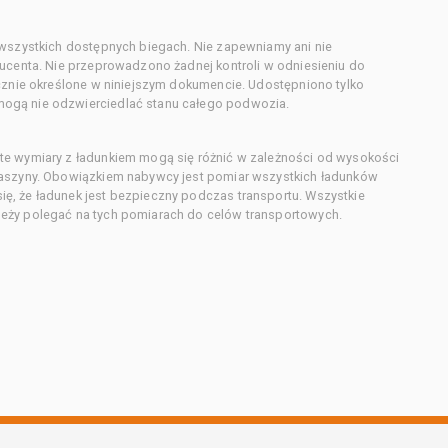
 wszystkich dostępnych biegach. Nie zapewniamy ani nie
ducenta. Nie przeprowadzono żadnej kontroli w odniesieniu do
acznie określone w niniejszym dokumencie. Udostępniono tylko
ogą nie odzwierciedlać stanu całego podwozia.
te wymiary z ładunkiem mogą się różnić w zależności od wysokości
maszyny. Obowiązkiem nabywcy jest pomiar wszystkich ładunków
ę, że ładunek jest bezpieczny podczas transportu. Wszystkie
eży polegać na tych pomiarach do celów transportowych.