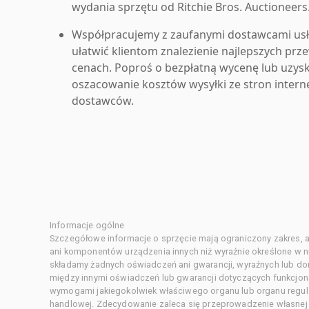
wydania sprzętu od Ritchie Bros. Auctioneers
Współpracujemy z zaufanymi dostawcami us
ułatwić klientom znalezienie najlepszych pr
cenach. Poproś o bezpłatną wycenę lub uzys
oszacowanie kosztów wysyłki ze stron inter
dostawców.
Informacje ogólne
Szczegółowe informacje o sprzęcie mają ograniczony zakres, a
ani komponentów urządzenia innych niż wyraźnie określone w ni
składamy żadnych oświadczeń ani gwarancji, wyraźnych lub d
między innymi oświadczeń lub gwarancji dotyczących funkcjon
wymogami jakiegokolwiek właściwego organu lub organu regula
handlowej. Zdecydowanie zaleca się przeprowadzenie własnej s