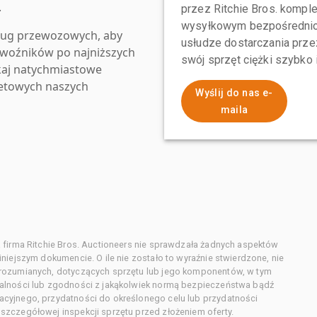
.
przez Ritchie Bros. komp
wysyłkowym bezpośrednio 
ług przewozowych, aby
usłudze dostarczania przez
zewoźników po najniższych
swój sprzęt ciężki szybko
kaj natychmiastowe
netowych naszych
Wyślij do nas e-
maila
 firma Ritchie Bros. Auctioneers nie sprawdzała żadnych aspektów
niejszym dokumencie. O ile nie zostało to wyraźnie stwierdzone, nie
orozumianych, dotyczących sprzętu lub jego komponentów, w tym
alności lub zgodności z jakąkolwiek normą bezpieczeństwa bądź
cyjnego, przydatności do określonego celu lub przydatności
zczegółowej inspekcji sprzętu przed złożeniem oferty.