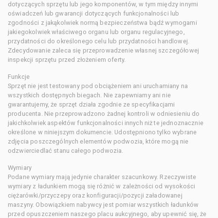
dotyczących sprzętu lub jego komponentów, w tym między innymi
oświadczeń lub gwarancji dotyczących funkcjonalności lub
zgodności z jakąkolwiek normą bezpieczeństwa bądź wymogami
jakiegokolwiek właściwego organu lub organu regulacyjnego,
przydatności do określonego celu lub przydatności handlowej.
Zdecydowanie zaleca się przeprowadzenie własnej szczegółowej
inspekcji sprzętu przed złożeniem oferty.
Funkcje
Sprzęt nie jest testowany pod obciążeniem ani uruchamiany na
wszystkich dostępnych biegach. Nie zapewniamy ani nie
gwarantujemy, że sprzęt działa zgodnie ze specyfikacjami
producenta. Nie przeprowadzono żadnej kontroli w odniesieniu do
jakichkolwiek aspektów funkcjonalności innych niż te jednoznacznie
określone w niniejszym dokumencie. Udostępniono tylko wybrane
zdjęcia poszczególnych elementów podwozia, które mogą nie
odzwierciedlać stanu całego podwozia.
Wymiary
Podane wymiary mają jedynie charakter szacunkowy. Rzeczywiste
wymiary z ładunkiem mogą się różnić w zależności od wysokości
ciężarówki/przyczepy oraz konfiguracji/pozycji załadowanej
maszyny. Obowiązkiem nabywcy jest pomiar wszystkich ładunków
przed opuszczeniem naszego placu aukcyjnego, aby upewnić się, że