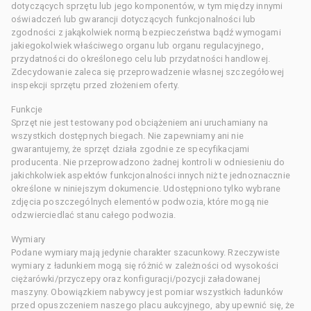
dotyczących sprzętu lub jego komponentów, w tym między innymi
oświadczeń lub gwarancji dotyczących funkcjonalności lub
zgodności z jakąkolwiek normą bezpieczeństwa bądź wymogami
jakiegokolwiek właściwego organu lub organu regulacyjnego,
przydatności do określonego celu lub przydatności handlowej.
Zdecydowanie zaleca się przeprowadzenie własnej szczegółowej
inspekcji sprzętu przed złożeniem oferty.
Funkcje
Sprzęt nie jest testowany pod obciążeniem ani uruchamiany na
wszystkich dostępnych biegach. Nie zapewniamy ani nie
gwarantujemy, że sprzęt działa zgodnie ze specyfikacjami
producenta. Nie przeprowadzono żadnej kontroli w odniesieniu do
jakichkolwiek aspektów funkcjonalności innych niż te jednoznacznie
określone w niniejszym dokumencie. Udostępniono tylko wybrane
zdjęcia poszczególnych elementów podwozia, które mogą nie
odzwierciedlać stanu całego podwozia.
Wymiary
Podane wymiary mają jedynie charakter szacunkowy. Rzeczywiste
wymiary z ładunkiem mogą się różnić w zależności od wysokości
ciężarówki/przyczepy oraz konfiguracji/pozycji załadowanej
maszyny. Obowiązkiem nabywcy jest pomiar wszystkich ładunków
przed opuszczeniem naszego placu aukcyjnego, aby upewnić się, że