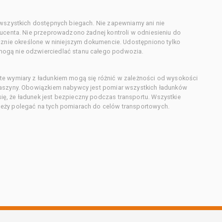
 wszystkich dostępnych biegach. Nie zapewniamy ani nie
ducenta. Nie przeprowadzono żadnej kontroli w odniesieniu do
acznie określone w niniejszym dokumencie. Udostępniono tylko
ogą nie odzwierciedlać stanu całego podwozia.
te wymiary z ładunkiem mogą się różnić w zależności od wysokości
maszyny. Obowiązkiem nabywcy jest pomiar wszystkich ładunków
ę, że ładunek jest bezpieczny podczas transportu. Wszystkie
eży polegać na tych pomiarach do celów transportowych.