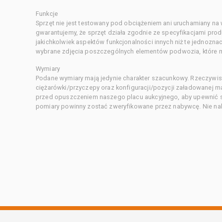
Funkcje
Sprzęt nie jest testowany pod obciążeniem ani uruchamiany na
gwarantujemy, że sprzęt działa zgodnie ze specyfikacjami pro
jakichkolwiek aspektów funkcjonalności innych niż te jednozn
wybrane zdjęcia poszczególnych elementów podwozia, które m
Wymiary
Podane wymiary mają jedynie charakter szacunkowy. Rzeczywis
ciężarówki/przyczepy oraz konfiguracji/pozycji załadowanej 
przed opuszczeniem naszego placu aukcyjnego, aby upewnić si
pomiary powinny zostać zweryfikowane przez nabywcę. Nie nal