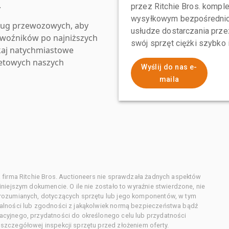
.
przez Ritchie Bros. komp
wysyłkowym bezpośrednio 
ług przewozowych, aby
usłudze dostarczania przez
zewoźników po najniższych
swój sprzęt ciężki szybko
kaj natychmiastowe
netowych naszych
Wyślij do nas e-
maila
 firma Ritchie Bros. Auctioneers nie sprawdzała żadnych aspektów
niejszym dokumencie. O ile nie zostało to wyraźnie stwierdzone, nie
orozumianych, dotyczących sprzętu lub jego komponentów, w tym
alności lub zgodności z jakąkolwiek normą bezpieczeństwa bądź
cyjnego, przydatności do określonego celu lub przydatności
zczegółowej inspekcji sprzętu przed złożeniem oferty.