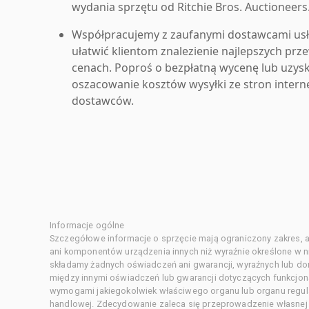
wydania sprzętu od Ritchie Bros. Auctioneers
Współpracujemy z zaufanymi dostawcami us
ułatwić klientom znalezienie najlepszych pr
cenach. Poproś o bezpłatną wycenę lub uzys
oszacowanie kosztów wysyłki ze stron inter
dostawców.
Informacje ogólne
Szczegółowe informacje o sprzęcie mają ograniczony zakres, a
ani komponentów urządzenia innych niż wyraźnie określone w ni
składamy żadnych oświadczeń ani gwarancji, wyraźnych lub d
między innymi oświadczeń lub gwarancji dotyczących funkcjon
wymogami jakiegokolwiek właściwego organu lub organu regula
handlowej. Zdecydowanie zaleca się przeprowadzenie własnej s