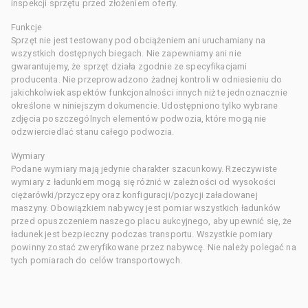
inspekcji sprzętu przed złożeniem oferty.
Funkcje
Sprzęt nie jest testowany pod obciążeniem ani uruchamiany na
wszystkich dostępnych biegach. Nie zapewniamy ani nie
gwarantujemy, że sprzęt działa zgodnie ze specyfikacjami
producenta. Nie przeprowadzono żadnej kontroli w odniesieniu do
jakichkolwiek aspektów funkcjonalności innych niż te jednoznacznie
określone w niniejszym dokumencie. Udostępniono tylko wybrane
zdjęcia poszczególnych elementów podwozia, które mogą nie
odzwierciedlać stanu całego podwozia.
Wymiary
Podane wymiary mają jedynie charakter szacunkowy. Rzeczywiste
wymiary z ładunkiem mogą się różnić w zależności od wysokości
ciężarówki/przyczepy oraz konfiguracji/pozycji załadowanej
maszyny. Obowiązkiem nabywcy jest pomiar wszystkich ładunków
przed opuszczeniem naszego placu aukcyjnego, aby upewnić się, że
ładunek jest bezpieczny podczas transportu. Wszystkie pomiary
powinny zostać zweryfikowane przez nabywcę. Nie należy polegać na
tych pomiarach do celów transportowych.