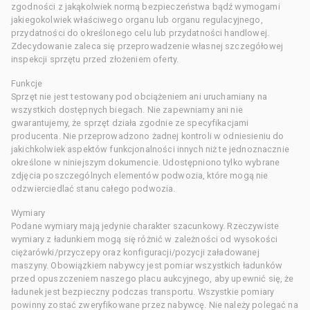
zgodności z jakąkolwiek normą bezpieczeństwa bądź wymogami
jakiegokolwiek właściwego organu lub organu regulacyjnego,
przydatności do określonego celu lub przydatności handlowej.
Zdecydowanie zaleca się przeprowadzenie własnej szczegółowej
inspekcji sprzętu przed złożeniem oferty.
Funkcje
Sprzęt nie jest testowany pod obciążeniem ani uruchamiany na
wszystkich dostępnych biegach. Nie zapewniamy ani nie
gwarantujemy, że sprzęt działa zgodnie ze specyfikacjami
producenta. Nie przeprowadzono żadnej kontroli w odniesieniu do
jakichkolwiek aspektów funkcjonalności innych niż te jednoznacznie
określone w niniejszym dokumencie. Udostępniono tylko wybrane
zdjęcia poszczególnych elementów podwozia, które mogą nie
odzwierciedlać stanu całego podwozia.
Wymiary
Podane wymiary mają jedynie charakter szacunkowy. Rzeczywiste
wymiary z ładunkiem mogą się różnić w zależności od wysokości
ciężarówki/przyczepy oraz konfiguracji/pozycji załadowanej
maszyny. Obowiązkiem nabywcy jest pomiar wszystkich ładunków
przed opuszczeniem naszego placu aukcyjnego, aby upewnić się, że
ładunek jest bezpieczny podczas transportu. Wszystkie pomiary
powinny zostać zweryfikowane przez nabywcę. Nie należy polegać na