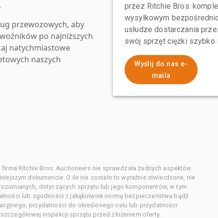
.
przez Ritchie Bros. komp
wysyłkowym bezpośrednio 
ług przewozowych, aby
usłudze dostarczania przez
zewoźników po najniższych
swój sprzęt ciężki szybko
kaj natychmiastowe
netowych naszych
Wyślij do nas e-
maila
 firma Ritchie Bros. Auctioneers nie sprawdzała żadnych aspektów
niejszym dokumencie. O ile nie zostało to wyraźnie stwierdzone, nie
orozumianych, dotyczących sprzętu lub jego komponentów, w tym
alności lub zgodności z jakąkolwiek normą bezpieczeństwa bądź
cyjnego, przydatności do określonego celu lub przydatności
zczegółowej inspekcji sprzętu przed złożeniem oferty.