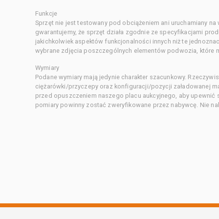
Funkcje
Sprzęt nie jest testowany pod obciążeniem ani uruchamiany na
gwarantujemy, że sprzęt działa zgodnie ze specyfikacjami pro
jakichkolwiek aspektów funkcjonalności innych niż te jednozn
wybrane zdjęcia poszczególnych elementów podwozia, które m
Wymiary
Podane wymiary mają jedynie charakter szacunkowy. Rzeczywis
ciężarówki/przyczepy oraz konfiguracji/pozycji załadowanej 
przed opuszczeniem naszego placu aukcyjnego, aby upewnić si
pomiary powinny zostać zweryfikowane przez nabywcę. Nie nal