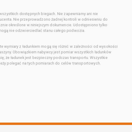
 wszystkich dostępnych biegach. Nie zapewniamy ani nie
ducenta. Nie przeprowadzono żadnej kontroli w odniesieniu do
acznie określone w niniejszym dokumencie. Udostępniono tylko
ogą nie odzwierciedlać stanu całego podwozia.
te wymiary z ładunkiem mogą się różnić w zależności od wysokości
maszyny. Obowiązkiem nabywcy jest pomiar wszystkich ładunków
ę, że ładunek jest bezpieczny podczas transportu. Wszystkie
eży polegać na tych pomiarach do celów transportowych.