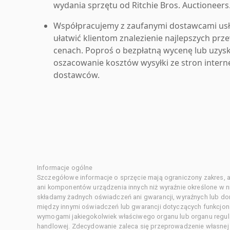
wydania sprzętu od Ritchie Bros. Auctioneers
Współpracujemy z zaufanymi dostawcami us
ułatwić klientom znalezienie najlepszych pr
cenach. Poproś o bezpłatną wycenę lub uzys
oszacowanie kosztów wysyłki ze stron inter
dostawców.
Informacje ogólne
Szczegółowe informacje o sprzęcie mają ograniczony zakres, a
ani komponentów urządzenia innych niż wyraźnie określone w ni
składamy żadnych oświadczeń ani gwarancji, wyraźnych lub d
między innymi oświadczeń lub gwarancji dotyczących funkcjon
wymogami jakiegokolwiek właściwego organu lub organu regula
handlowej. Zdecydowanie zaleca się przeprowadzenie własnej s