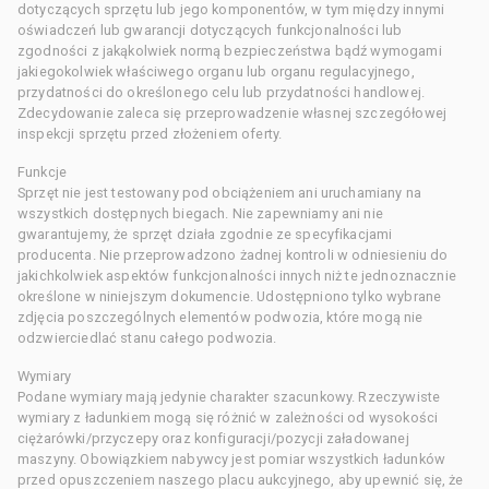
dotyczących sprzętu lub jego komponentów, w tym między innymi
oświadczeń lub gwarancji dotyczących funkcjonalności lub
zgodności z jakąkolwiek normą bezpieczeństwa bądź wymogami
jakiegokolwiek właściwego organu lub organu regulacyjnego,
przydatności do określonego celu lub przydatności handlowej.
Zdecydowanie zaleca się przeprowadzenie własnej szczegółowej
inspekcji sprzętu przed złożeniem oferty.
Funkcje
Sprzęt nie jest testowany pod obciążeniem ani uruchamiany na
wszystkich dostępnych biegach. Nie zapewniamy ani nie
gwarantujemy, że sprzęt działa zgodnie ze specyfikacjami
producenta. Nie przeprowadzono żadnej kontroli w odniesieniu do
jakichkolwiek aspektów funkcjonalności innych niż te jednoznacznie
określone w niniejszym dokumencie. Udostępniono tylko wybrane
zdjęcia poszczególnych elementów podwozia, które mogą nie
odzwierciedlać stanu całego podwozia.
Wymiary
Podane wymiary mają jedynie charakter szacunkowy. Rzeczywiste
wymiary z ładunkiem mogą się różnić w zależności od wysokości
ciężarówki/przyczepy oraz konfiguracji/pozycji załadowanej
maszyny. Obowiązkiem nabywcy jest pomiar wszystkich ładunków
przed opuszczeniem naszego placu aukcyjnego, aby upewnić się, że