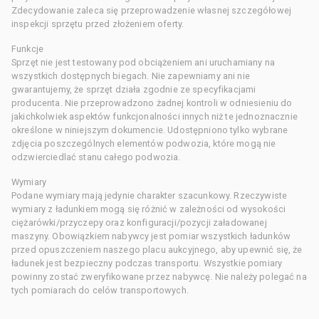
Zdecydowanie zaleca się przeprowadzenie własnej szczegółowej
inspekcji sprzętu przed złożeniem oferty.
Funkcje
Sprzęt nie jest testowany pod obciążeniem ani uruchamiany na
wszystkich dostępnych biegach. Nie zapewniamy ani nie
gwarantujemy, że sprzęt działa zgodnie ze specyfikacjami
producenta. Nie przeprowadzono żadnej kontroli w odniesieniu do
jakichkolwiek aspektów funkcjonalności innych niż te jednoznacznie
określone w niniejszym dokumencie. Udostępniono tylko wybrane
zdjęcia poszczególnych elementów podwozia, które mogą nie
odzwierciedlać stanu całego podwozia.
Wymiary
Podane wymiary mają jedynie charakter szacunkowy. Rzeczywiste
wymiary z ładunkiem mogą się różnić w zależności od wysokości
ciężarówki/przyczepy oraz konfiguracji/pozycji załadowanej
maszyny. Obowiązkiem nabywcy jest pomiar wszystkich ładunków
przed opuszczeniem naszego placu aukcyjnego, aby upewnić się, że
ładunek jest bezpieczny podczas transportu. Wszystkie pomiary
powinny zostać zweryfikowane przez nabywcę. Nie należy polegać na
tych pomiarach do celów transportowych.