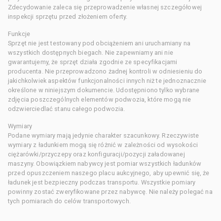
Zdecydowanie zaleca się przeprowadzenie własnej szczegółowej
inspekcji sprzętu przed złożeniem oferty.
Funkcje
Sprzęt nie jest testowany pod obciążeniem ani uruchamiany na
wszystkich dostępnych biegach. Nie zapewniamy ani nie
gwarantujemy, że sprzęt działa zgodnie ze specyfikacjami
producenta. Nie przeprowadzono żadnej kontroli w odniesieniu do
jakichkolwiek aspektów funkcjonalności innych niż te jednoznacznie
określone w niniejszym dokumencie. Udostępniono tylko wybrane
zdjęcia poszczególnych elementów podwozia, które mogą nie
odzwierciedlać stanu całego podwozia.
Wymiary
Podane wymiary mają jedynie charakter szacunkowy. Rzeczywiste
wymiary z ładunkiem mogą się różnić w zależności od wysokości
ciężarówki/przyczepy oraz konfiguracji/pozycji załadowanej
maszyny. Obowiązkiem nabywcy jest pomiar wszystkich ładunków
przed opuszczeniem naszego placu aukcyjnego, aby upewnić się, że
ładunek jest bezpieczny podczas transportu. Wszystkie pomiary
powinny zostać zweryfikowane przez nabywcę. Nie należy polegać na
tych pomiarach do celów transportowych.