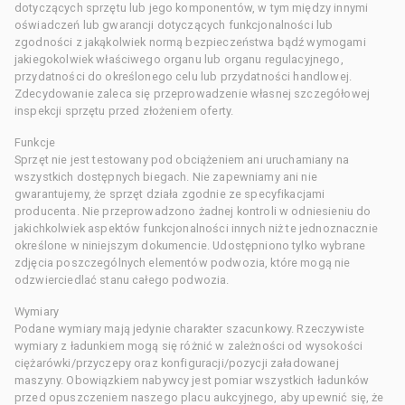
dotyczących sprzętu lub jego komponentów, w tym między innymi
oświadczeń lub gwarancji dotyczących funkcjonalności lub
zgodności z jakąkolwiek normą bezpieczeństwa bądź wymogami
jakiegokolwiek właściwego organu lub organu regulacyjnego,
przydatności do określonego celu lub przydatności handlowej.
Zdecydowanie zaleca się przeprowadzenie własnej szczegółowej
inspekcji sprzętu przed złożeniem oferty.
Funkcje
Sprzęt nie jest testowany pod obciążeniem ani uruchamiany na
wszystkich dostępnych biegach. Nie zapewniamy ani nie
gwarantujemy, że sprzęt działa zgodnie ze specyfikacjami
producenta. Nie przeprowadzono żadnej kontroli w odniesieniu do
jakichkolwiek aspektów funkcjonalności innych niż te jednoznacznie
określone w niniejszym dokumencie. Udostępniono tylko wybrane
zdjęcia poszczególnych elementów podwozia, które mogą nie
odzwierciedlać stanu całego podwozia.
Wymiary
Podane wymiary mają jedynie charakter szacunkowy. Rzeczywiste
wymiary z ładunkiem mogą się różnić w zależności od wysokości
ciężarówki/przyczepy oraz konfiguracji/pozycji załadowanej
maszyny. Obowiązkiem nabywcy jest pomiar wszystkich ładunków
przed opuszczeniem naszego placu aukcyjnego, aby upewnić się, że