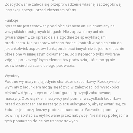
Zdecydowanie zaleca się przeprowadzenie własnej szczegółowej
inspekcji sprzętu przed złożeniem oferty.
Funkcje
Sprzęt nie jest testowany pod obciążeniem ani uruchamiany na
wszystkich dostępnych biegach. Nie zapewniamy ani nie
gwarantujemy, że sprzęt działa zgodnie ze specyfikacjami
producenta. Nie przeprowadzono żadnej kontroli w odniesieniu do
jakichkolwiek aspektów funkcjonalności innych niż te jednoznacznie
określone w niniejszym dokumencie. Udostępniono tylko wybrane
zdjęcia poszczególnych elementów podwozia, które mogą nie
odzwierciedlać stanu całego podwozia.
Wymiary
Podane wymiary mają jedynie charakter szacunkowy. Rzeczywiste
wymiary z ładunkiem mogą się różnić w zależności od wysokości
ciężarówki/przyczepy oraz konfiguracji/pozycji załadowanej
maszyny. Obowiązkiem nabywcy jest pomiar wszystkich ładunków
przed opuszczeniem naszego placu aukcyjnego, aby upewnić się, że
ładunek jest bezpieczny podczas transportu. Wszystkie pomiary
powinny zostać zweryfikowane przez nabywcę. Nie należy polegać na
tych pomiarach do celów transportowych.