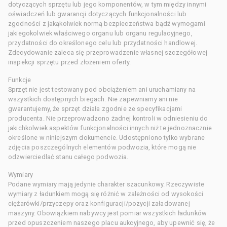
dotyczących sprzętu lub jego komponentów, w tym między innymi
oświadczeń lub gwarancji dotyczących funkcjonalności lub
zgodności z jakąkolwiek normą bezpieczeństwa bądź wymogami
jakiegokolwiek właściwego organu lub organu regulacyjnego,
przydatności do określonego celu lub przydatności handlowej.
Zdecydowanie zaleca się przeprowadzenie własnej szczegółowej
inspekcji sprzętu przed złożeniem oferty.
Funkcje
Sprzęt nie jest testowany pod obciążeniem ani uruchamiany na
wszystkich dostępnych biegach. Nie zapewniamy ani nie
gwarantujemy, że sprzęt działa zgodnie ze specyfikacjami
producenta. Nie przeprowadzono żadnej kontroli w odniesieniu do
jakichkolwiek aspektów funkcjonalności innych niż te jednoznacznie
określone w niniejszym dokumencie. Udostępniono tylko wybrane
zdjęcia poszczególnych elementów podwozia, które mogą nie
odzwierciedlać stanu całego podwozia.
Wymiary
Podane wymiary mają jedynie charakter szacunkowy. Rzeczywiste
wymiary z ładunkiem mogą się różnić w zależności od wysokości
ciężarówki/przyczepy oraz konfiguracji/pozycji załadowanej
maszyny. Obowiązkiem nabywcy jest pomiar wszystkich ładunków
przed opuszczeniem naszego placu aukcyjnego, aby upewnić się, że