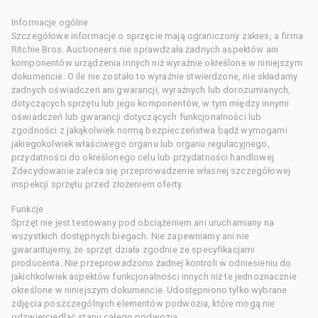
Informacje ogólne
Szczegółowe informacje o sprzęcie mają ograniczony zakres, a firma
Ritchie Bros. Auctioneers nie sprawdzała żadnych aspektów ani
komponentów urządzenia innych niż wyraźnie określone w niniejszym
dokumencie. O ile nie zostało to wyraźnie stwierdzone, nie składamy
żadnych oświadczeń ani gwarancji, wyraźnych lub dorozumianych,
dotyczących sprzętu lub jego komponentów, w tym między innymi
oświadczeń lub gwarancji dotyczących funkcjonalności lub
zgodności z jakąkolwiek normą bezpieczeństwa bądź wymogami
jakiegokolwiek właściwego organu lub organu regulacyjnego,
przydatności do określonego celu lub przydatności handlowej.
Zdecydowanie zaleca się przeprowadzenie własnej szczegółowej
inspekcji sprzętu przed złożeniem oferty.
Funkcje
Sprzęt nie jest testowany pod obciążeniem ani uruchamiany na
wszystkich dostępnych biegach. Nie zapewniamy ani nie
gwarantujemy, że sprzęt działa zgodnie ze specyfikacjami
producenta. Nie przeprowadzono żadnej kontroli w odniesieniu do
jakichkolwiek aspektów funkcjonalności innych niż te jednoznacznie
określone w niniejszym dokumencie. Udostępniono tylko wybrane
zdjęcia poszczególnych elementów podwozia, które mogą nie
odzwierciedlać stanu całego podwozia.