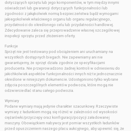
dotyczących sprzętu lub jego komponentów, w tym między innymi
oświadczeń lub gwarancji dotyczących funkcjonalności lub
zgodności z jakąkolwiek normą bezpieczeństwa bądź wymogami
jakiegokolwiek właściwego organu lub organu regulacyjnego,
przydatności do określonego celu lub przydatności handlowej.
Zdecydowanie zaleca się przeprowadzenie własnej szczegółowej
inspekcji sprzętu przed złożeniem oferty.
Funkcje
Sprzęt nie jest testowany pod obciążeniem ani uruchamiany na
wszystkich dostępnych biegach. Nie zapewniamy ani nie
gwarantujemy, że sprzęt działa zgodnie ze specyfikacjami
producenta. Nie przeprowadzono żadnej kontroli w odniesieniu do
jakichkolwiek aspektów funkcjonalności innych niż te jednoznacznie
określone w niniejszym dokumencie. Udostępniono tylko wybrane
zdjęcia poszczególnych elementów podwozia, które mogą nie
odzwierciedlać stanu całego podwozia.
Wymiary
Podane wymiary mają jedynie charakter szacunkowy. Rzeczywiste
wymiary z ładunkiem mogą się różnić w zależności od wysokości
ciężarówki/przyczepy oraz konfiguracji/pozycji załadowanej
maszyny. Obowiązkiem nabywcy jest pomiar wszystkich ładunków
przed opuszczeniem naszego placu aukcyjnego, aby upewnić się, że