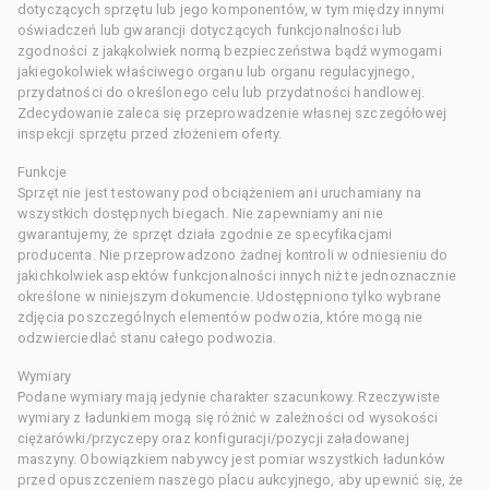
dotyczących sprzętu lub jego komponentów, w tym między innymi
oświadczeń lub gwarancji dotyczących funkcjonalności lub
zgodności z jakąkolwiek normą bezpieczeństwa bądź wymogami
jakiegokolwiek właściwego organu lub organu regulacyjnego,
przydatności do określonego celu lub przydatności handlowej.
Zdecydowanie zaleca się przeprowadzenie własnej szczegółowej
inspekcji sprzętu przed złożeniem oferty.
Funkcje
Sprzęt nie jest testowany pod obciążeniem ani uruchamiany na
wszystkich dostępnych biegach. Nie zapewniamy ani nie
gwarantujemy, że sprzęt działa zgodnie ze specyfikacjami
producenta. Nie przeprowadzono żadnej kontroli w odniesieniu do
jakichkolwiek aspektów funkcjonalności innych niż te jednoznacznie
określone w niniejszym dokumencie. Udostępniono tylko wybrane
zdjęcia poszczególnych elementów podwozia, które mogą nie
odzwierciedlać stanu całego podwozia.
Wymiary
Podane wymiary mają jedynie charakter szacunkowy. Rzeczywiste
wymiary z ładunkiem mogą się różnić w zależności od wysokości
ciężarówki/przyczepy oraz konfiguracji/pozycji załadowanej
maszyny. Obowiązkiem nabywcy jest pomiar wszystkich ładunków
przed opuszczeniem naszego placu aukcyjnego, aby upewnić się, że