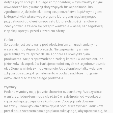
dotyczących sprzętu lub jego komponentów, w tym między innymi
oświadczeń lub gwarancji dotyczących funkcjonalności lub
zgodności z jakąkolwiek normą bezpieczeństwa bądź wymogami
jakiegokolwiek właściwego organu lub organu regulacyjnego,
przydatności do określonego celu lub przydatności handlowej.
Zdecydowanie zaleca się przeprowadzenie własnej szczegółowej
inspekcji sprzętu przed złożeniem oferty.
Funkcje
Sprzęt nie jest testowany pod obciążeniem ani uruchamiany na
wszystkich dostępnych biegach. Nie zapewniamy ani nie
gwarantujemy, że sprzęt działa zgodnie ze specyfikacjami
producenta. Nie przeprowadzono żadnej kontroli w odniesieniu do
jakichkolwiek aspektów funkcjonalności innych niż te jednoznacznie
określone w niniejszym dokumencie. Udostępniono tylko wybrane
zdjęcia poszczególnych elementów podwozia, które mogą nie
odzwierciedlać stanu całego podwozia.
Wymiary
Podane wymiary mają jedynie charakter szacunkowy. Rzeczywiste
wymiary z ładunkiem mogą się różnić w zależności od wysokości
ciężarówki/przyczepy oraz konfiguracji/pozycji załadowanej
maszyny. Obowiązkiem nabywcy jest pomiar wszystkich ładunków
przed opuszczeniem naszego placu aukcyjnego, aby upewnić się, że