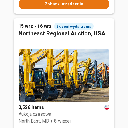
Zobacz urządzenia
15 wrz - 16 wrz
2 dzień wydarzenia
Northeast Regional Auction, USA
3,526 Items
Aukcja czasowa
North East, MD
+ 8 więcej