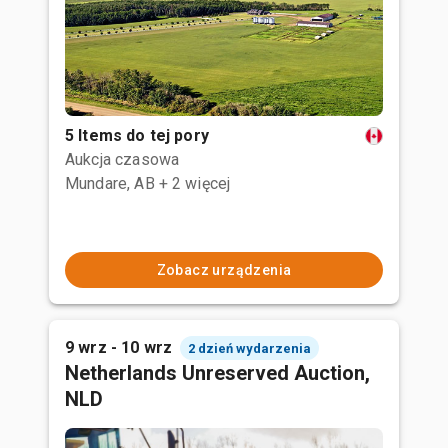
5 Items do tej pory
Aukcja czasowa
Mundare, AB
+ 2 więcej
Zobacz urządzenia
9 wrz - 10 wrz
2 dzień wydarzenia
Netherlands Unreserved Auction,
NLD