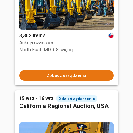
3,362 Items
Aukcja czasowa
North East, MD
+ 8 więcej
Zobacz urządzenia
15 wrz - 16 wrz
2 dzień wydarzenia
California Regional Auction, USA