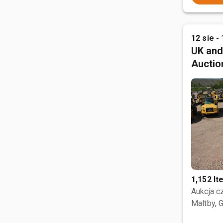
12 sie - 
UK and
Auctio
1,152 I
Aukcja 
Maltby, 