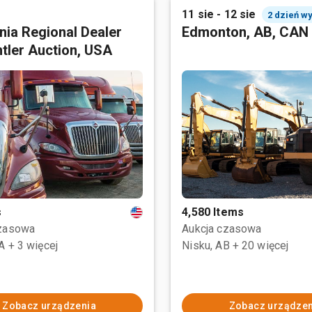
11 sie - 12 sie
2 dzień w
rnia Regional Dealer
Edmonton, AB, CAN
tler Auction, USA
s
4,580 Items
czasowa
Aukcja czasowa
CA
+ 3 więcej
Nisku, AB
+ 20 więcej
Zobacz urządzenia
Zobacz urządzen