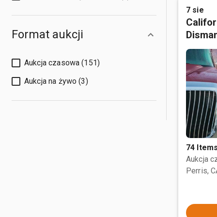
7 sie
Califo
Format aukcji
Disman
Aukcja czasowa (151)
Aukcja na żywo (3)
74 Item
Aukcja 
Perris, 