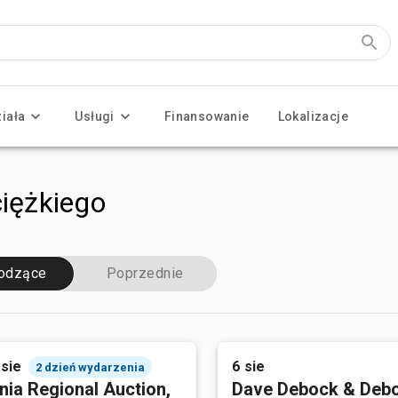
ziała
Usługi
Finansowanie
Lokalizacje
ciężkiego
odzące
Poprzednie
 sie
6 sie
2 dzień wydarzenia
nia Regional Auction,
Dave Debock & Deb