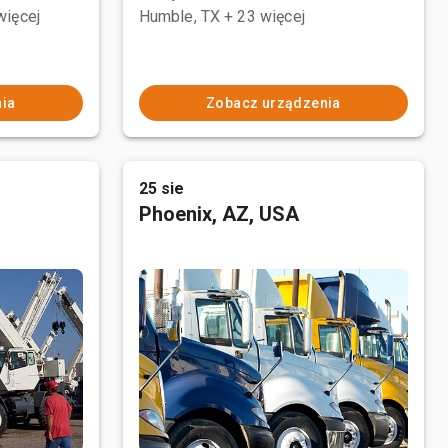
więcej
Humble, TX
+ 23 więcej
ia
Zobacz urządzenia
25 sie
Phoenix, AZ, USA