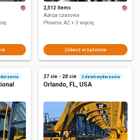
2,512 Items
Aukcja czasowa
cej
Phoenix, AZ
+ 3 więcej
ia
Zobacz urządzenia
27 sie - 28 sie
ydarzenia
2 dzień wydarzenia
ional
Orlando, FL, USA