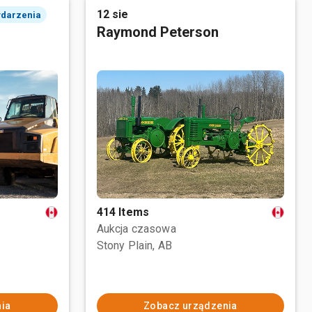
12 sie
ydarzenia
Raymond Peterson
414 Items
Aukcja czasowa
Stony Plain, AB
ia
Zobacz urządzenia