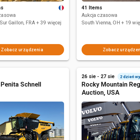
ms
41 Items
czasowa
Aukcja czasowa
Sur Gaillon, FRA
+ 39 więcej
South Vienna, OH
+ 19 wię
Zobacz urządzenia
Zobacz urządzen
26 sie - 27 sie
2 dzień w
 Penita Schnell
Rocky Mountain Reg
Auction, USA