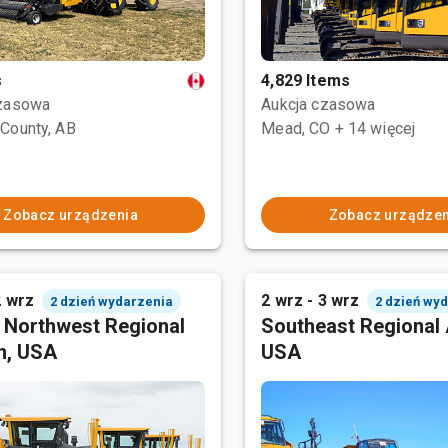
s
4,829 Items
czasowa
Aukcja czasowa
County, AB
Mead, CO
+ 14 więcej
Zobacz urządzenia
Zobacz urządzen
2 wrz
2 wrz - 3 wrz
2 dzień wydarzenia
2 dzień wy
c Northwest Regional
Southeast Regional 
n, USA
USA