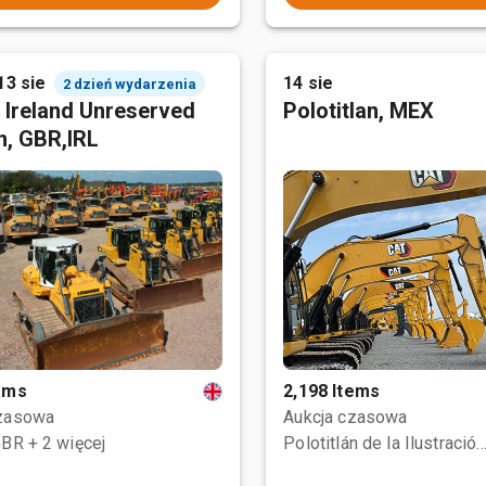
13 sie
14 sie
2 dzień wydarzenia
 Ireland Unreserved
Polotitlan, MEX
n, GBR,IRL
tems
2,198 Items
czasowa
Aukcja czasowa
GBR
+ 2 więcej
Polotitlán de la Ilustración