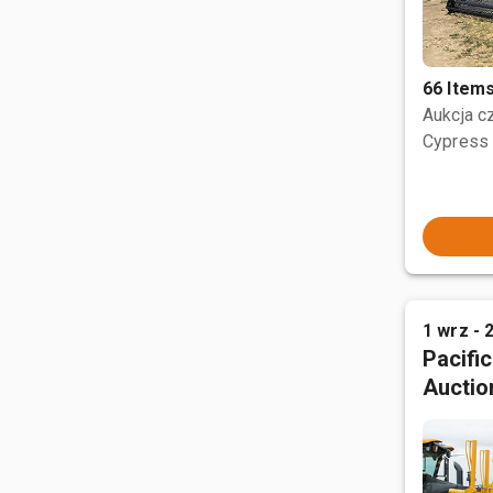
66 Item
Aukcja 
Cypress 
1 wrz - 
Pacifi
Auctio