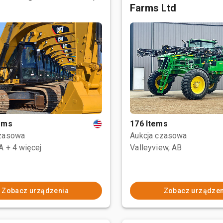
Farms Ltd
tems
176 Items
czasowa
Aukcja czasowa
CA
+ 4 więcej
Valleyview, AB
Zobacz urządzenia
Zobacz urządzen