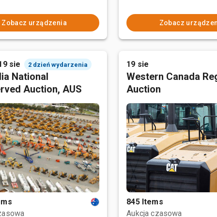
Zobacz urządzenia
Zobacz urządzen
19 sie
19 sie
2 dzień wydarzenia
ia National
Western Canada Reg
rved Auction, AUS
Auction
tems
845 Items
czasowa
Aukcja czasowa