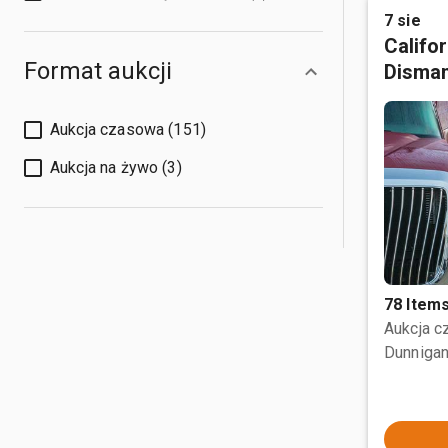
7 sie
Califo
Format aukcji
Disman
Aukcja czasowa (151)
Aukcja na żywo (3)
78 Item
Aukcja 
Dunnigan