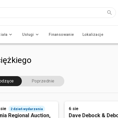
ziała
Usługi
Finansowanie
Lokalizacje
ciężkiego
odzące
Poprzednie
 sie
6 sie
2 dzień wydarzenia
nia Regional Auction,
Dave Debock & Deb