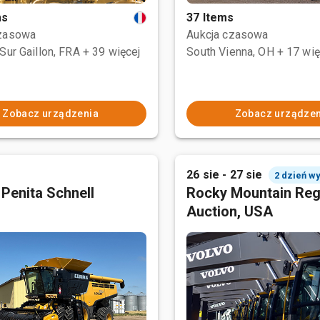
ms
37 Items
czasowa
Aukcja czasowa
Sur Gaillon, FRA
+ 39 więcej
South Vienna, OH
+ 17 wię
Zobacz urządzenia
Zobacz urządzen
26 sie - 27 sie
2 dzień w
 Penita Schnell
Rocky Mountain Reg
Auction, USA