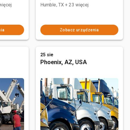
więcej
Humble, TX
+ 23 więcej
ia
Zobacz urządzenia
25 sie
Phoenix, AZ, USA