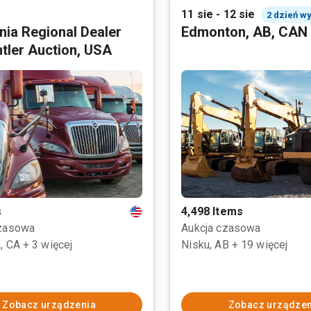
11 sie - 12 sie
2 dzień w
rnia Regional Dealer
Edmonton, AB, CAN
tler Auction, USA
s
4,498 Items
czasowa
Aukcja czasowa
, CA
+ 3 więcej
Nisku, AB
+ 19 więcej
Zobacz urządzenia
Zobacz urządzen