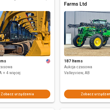
Farms Ltd
tems
187 Items
czasowa
Aukcja czasowa
CA
+ 4 więcej
Valleyview, AB
Zobacz urządzenia
Zobacz urządzen