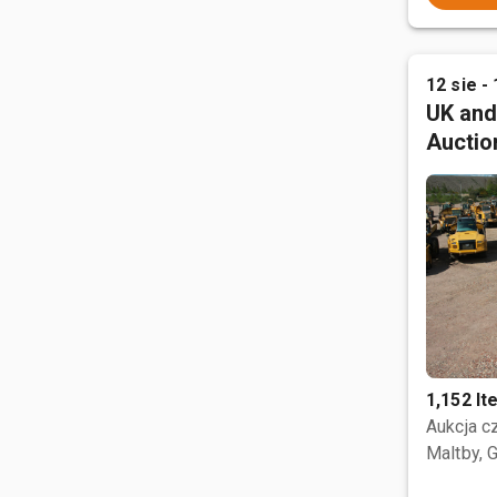
12 sie - 
UK and
Auctio
1,152 I
Aukcja 
Maltby, 