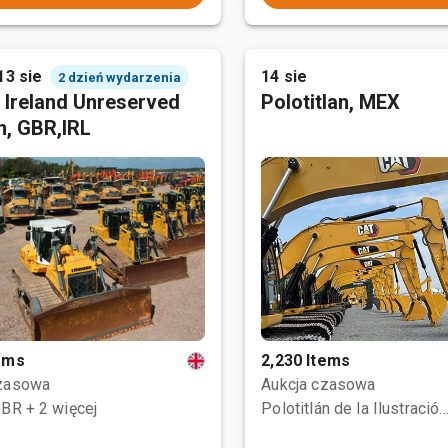
13 sie
14 sie
2 dzień wydarzenia
 Ireland Unreserved
Polotitlan, MEX
n, GBR,IRL
tems
2,230 Items
czasowa
Aukcja czasowa
GBR
+ 2 więcej
Polotitlán de la Ilustración