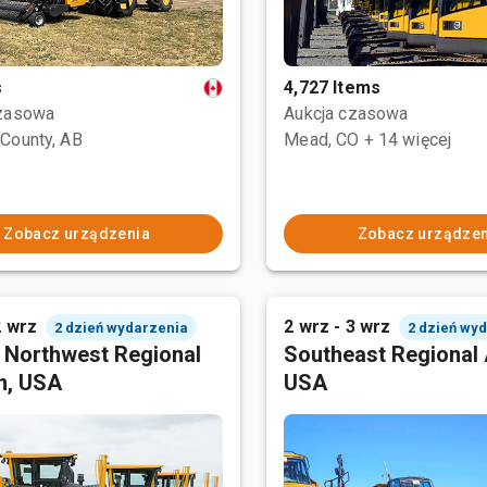
s
4,727 Items
czasowa
Aukcja czasowa
County, AB
Mead, CO
+ 14 więcej
Zobacz urządzenia
Zobacz urządzen
2 wrz
2 wrz - 3 wrz
2 dzień wydarzenia
2 dzień wy
c Northwest Regional
Southeast Regional 
n, USA
USA