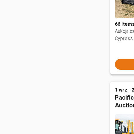
66 Item
Aukcja 
Cypress 
1 wrz - 
Pacifi
Auctio