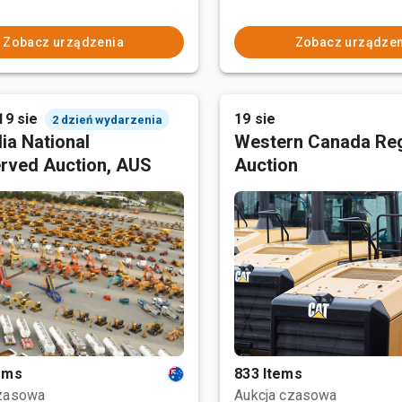
Zobacz urządzenia
Zobacz urządzen
19 sie
19 sie
2 dzień wydarzenia
ia National
Western Canada Reg
rved Auction, AUS
Auction
tems
833 Items
czasowa
Aukcja czasowa