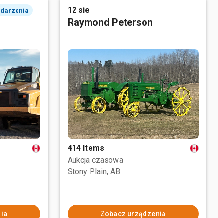
12 sie
ydarzenia
Raymond Peterson
414 Items
Aukcja czasowa
Stony Plain, AB
ia
Zobacz urządzenia