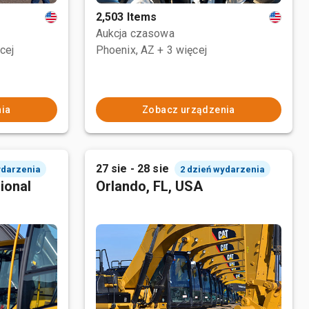
2,503 Items
Aukcja czasowa
cej
Phoenix, AZ
+ 3 więcej
ia
Zobacz urządzenia
27 sie - 28 sie
ydarzenia
2 dzień wydarzenia
ional
Orlando, FL, USA