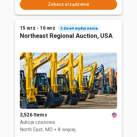
Zobacz urządzenia
15 wrz - 16 wrz
2 dzień wydarzenia
Northeast Regional Auction, USA
3,526 Items
Aukcja czasowa
North East, MD
+ 8 więcej