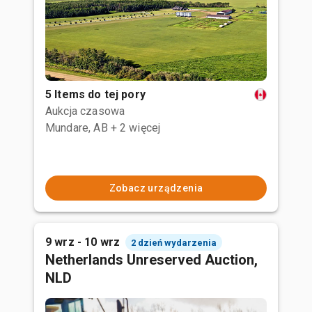
5 Items do tej pory
Aukcja czasowa
Mundare, AB
+ 2 więcej
Zobacz urządzenia
9 wrz - 10 wrz
2 dzień wydarzenia
Netherlands Unreserved Auction,
NLD