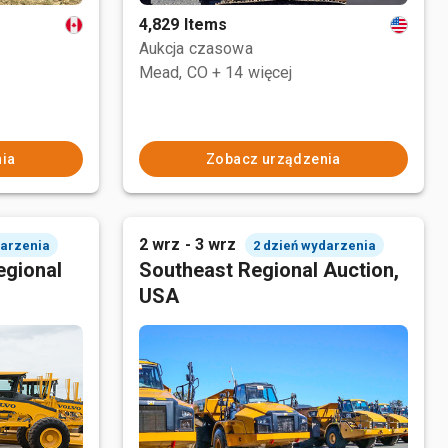
4,829 Items
Aukcja czasowa
Mead, CO
+ 14 więcej
ia
Zobacz urządzenia
2 wrz - 3 wrz
darzenia
2 dzień wydarzenia
egional
Southeast Regional Auction,
USA