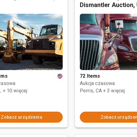
Dismantler Auction,
tems
72 Items
czasowa
Aukcja czasowa
L
+ 10 więcej
Perris, CA
+ 3 więcej
Zobacz urządzenia
Zobacz urządzen