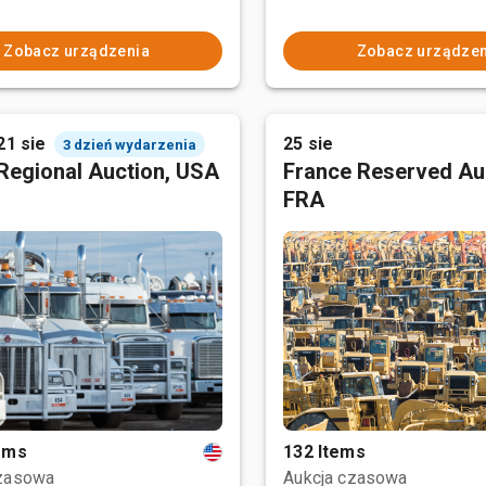
Zobacz urządzenia
Zobacz urządzen
21 sie
25 sie
3 dzień wydarzenia
Regional Auction, USA
France Reserved Au
FRA
tems
132 Items
czasowa
Aukcja czasowa