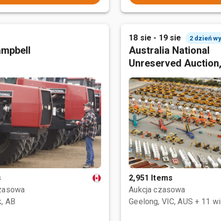
18 sie - 19 sie
2 dzień w
mpbell
Australia National
Unreserved Auction
s
2,951 Items
czasowa
Aukcja czasowa
, AB
Geelong, VIC, AUS
+ 11 wi