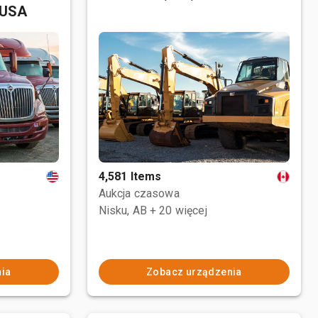
 USA
4,581 Items
Aukcja czasowa
Nisku, AB
+ 20 więcej
ia
Zobacz urządzenia