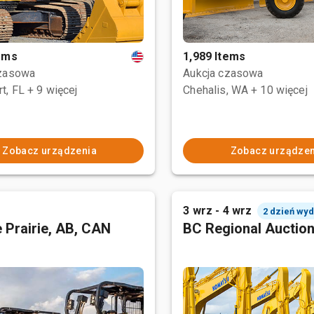
tems
1,989 Items
czasowa
Aukcja czasowa
t, FL
+ 9 więcej
Chehalis, WA
+ 10 więcej
Zobacz urządzenia
Zobacz urządzen
3 wrz - 4 wrz
2 dzień wy
 Prairie, AB, CAN
BC Regional Auctio