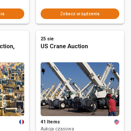
ia
Zobacz urządzenia
25 sie
ction,
US Crane Auction
41 Items
Aukcja czasowa