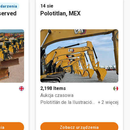
14 sie
ydarzenia
served
Polotitlan, MEX
2,198 Items
Aukcja czasowa
Polotitlán de la Ilustración, MEX
+ 2 więcej
ia
Zobacz urządzenia