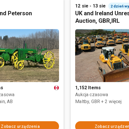
12 sie - 13 sie
2 dzień w
nd Peterson
UK and Ireland Unre
Auction, GBR,IRL
ms
1,152 Items
czasowa
Aukcja czasowa
ain, AB
Maltby, GBR
+ 2 więcej
Zobacz urządzenia
Zobacz urządzen