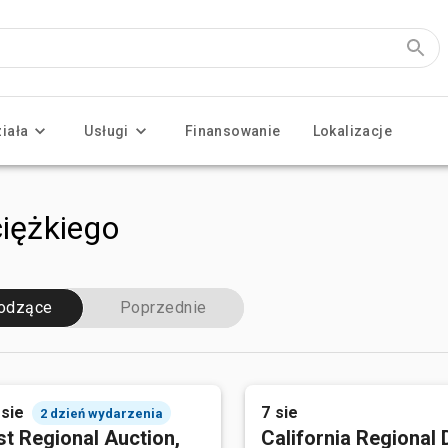
ziała
Usługi
Finansowanie
Lokalizacje
ciężkiego
odzące
Poprzednie
 sie
7 sie
2 dzień wydarzenia
t Regional Auction,
California Regional 