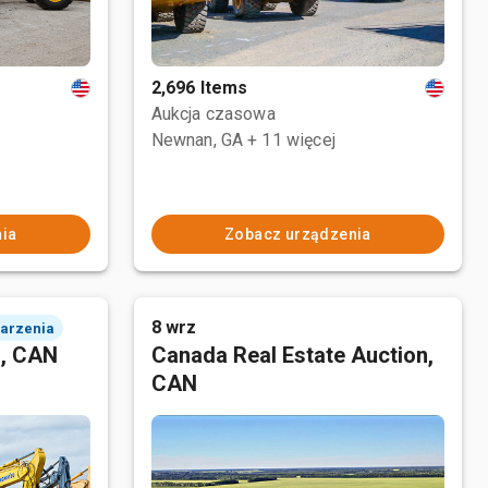
2,696 Items
Aukcja czasowa
Newnan, GA
+ 11 więcej
ia
Zobacz urządzenia
8 wrz
darzenia
n, CAN
Canada Real Estate Auction,
CAN