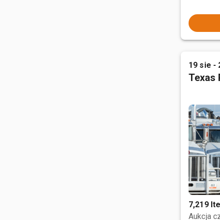
19 sie - 
Texas 
7,219 I
Aukcja 