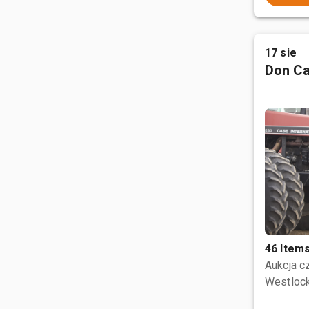
17 sie
Don Ca
46 Item
Aukcja 
Westlock