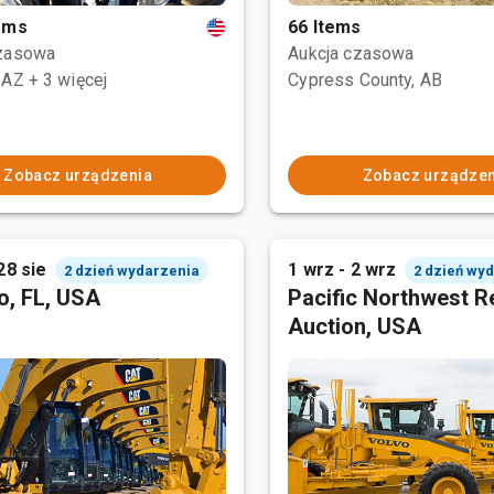
tems
66 Items
czasowa
Aukcja czasowa
 AZ
+ 3 więcej
Cypress County, AB
Zobacz urządzenia
Zobacz urządzen
28 sie
1 wrz - 2 wrz
2 dzień wydarzenia
2 dzień wy
o, FL, USA
Pacific Northwest R
Auction, USA