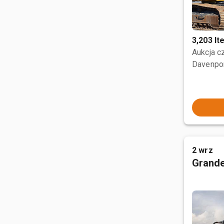
3,203 I
Aukcja 
Davenpor
2 wrz
Grande