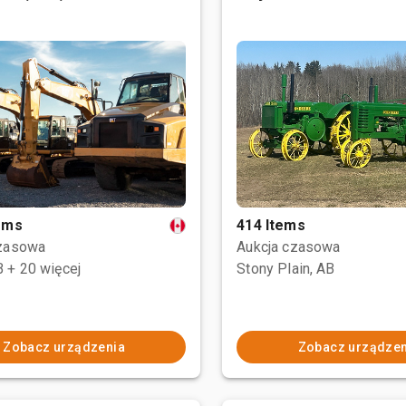
tems
414 Items
czasowa
Aukcja czasowa
B
+ 20 więcej
Stony Plain, AB
Zobacz urządzenia
Zobacz urządzen