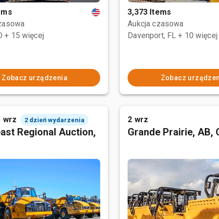
tems
3,373 Items
czasowa
Aukcja czasowa
O
+ 15 więcej
Davenport, FL
+ 10 więcej
Zobacz urządzenia
Zobacz urządzen
3 wrz
2 wrz
2 dzień wydarzenia
ast Regional Auction,
Grande Prairie, AB,