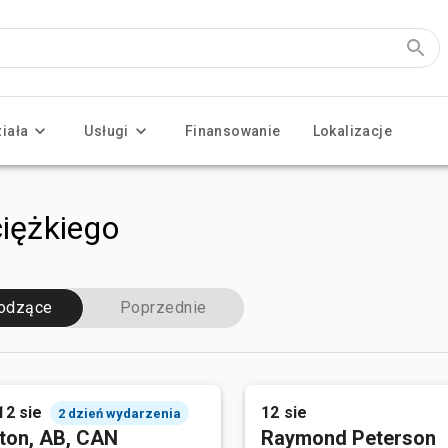
ziała
Usługi
Finansowanie
Lokalizacje
ciężkiego
odzące
Poprzednie
12 sie
12 sie
2 dzień wydarzenia
ton, AB, CAN
Raymond Peterson