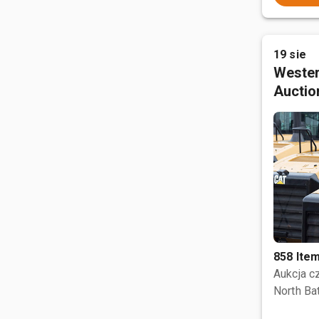
19 sie
Wester
Auctio
858 Ite
Aukcja 
North Bat