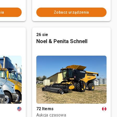
ia
Zobacz urządzenia
26 sie
Noel & Penita Schnell
72 Items
Aukcja czasowa