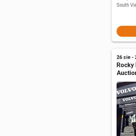
South Vi
26 sie - 
Rocky 
Auctio