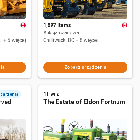
1,897 Items
Aukcja czasowa
e No. 1, AB
+ 5 więcej
Chilliwack, BC
+ 8 więcej
ia
Zobacz urządzenia
11 wrz
ydarzenia
rved
The Estate of Eldon Fortnum