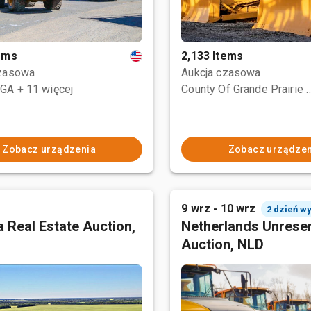
tems
2,133 Items
czasowa
Aukcja czasowa
 GA
+ 11 więcej
County Of Grande Prairi
Zobacz urządzenia
Zobacz urządzen
9 wrz - 10 wrz
2 dzień w
 Real Estate Auction,
Netherlands Unrese
Auction, NLD