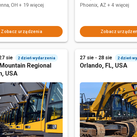
enna, OH
+ 19 więcej
Phoenix, AZ
+ 4 więcej
Zobacz urządzenia
Zobacz urządzen
27 sie
27 sie - 28 sie
2 dzień wydarzenia
2 dzień w
Mountain Regional
Orlando, FL, USA
n, USA