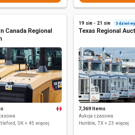
19 sie - 21 sie
3 dzień w
n Canada Regional
Texas Regional Auc
n
ms
7,369 Items
czasowa
Aukcja czasowa
tleford, SK
+ 45 więcej
Humble, TX
+ 23 więcej