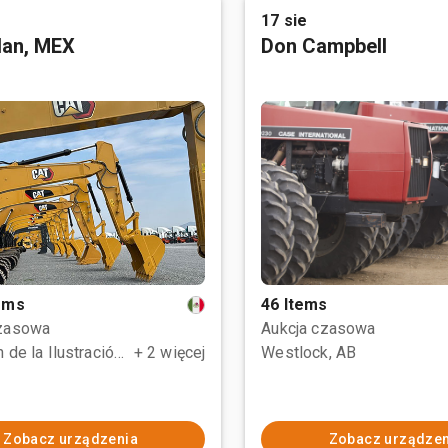
17 sie
tlan, MEX
Don Campbell
tems
46 Items
czasowa
Aukcja czasowa
Polotitlán de la Ilustración, MEX
+ 2 więcej
Westlock, AB
Zobacz urządzenia
Zobacz urządzen