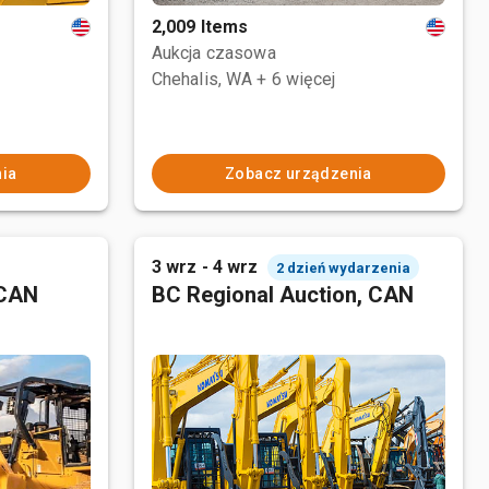
2,009 Items
Aukcja czasowa
Chehalis, WA
+ 6 więcej
ia
Zobacz urządzenia
3 wrz - 4 wrz
2 dzień wydarzenia
 CAN
BC Regional Auction, CAN