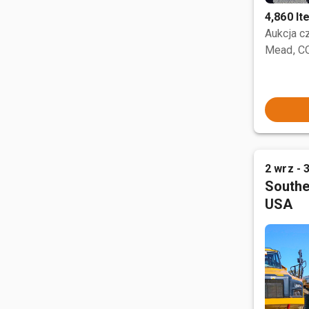
4,860 I
Aukcja 
Mead, C
2 wrz - 
Southe
USA