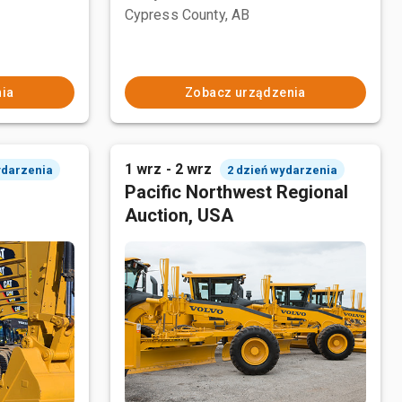
Cypress County, AB
ia
Zobacz urządzenia
1 wrz - 2 wrz
ydarzenia
2 dzień wydarzenia
Pacific Northwest Regional
Auction, USA