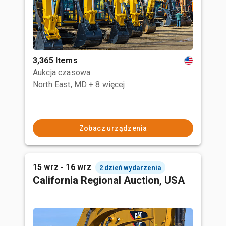
3,365 Items
Aukcja czasowa
North East, MD
+ 8 więcej
Zobacz urządzenia
15 wrz - 16 wrz
2 dzień wydarzenia
California Regional Auction, USA