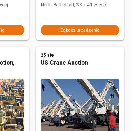
ęcej
North Battleford, SK
+ 41 więcej
ia
Zobacz urządzenia
25 sie
ction,
US Crane Auction