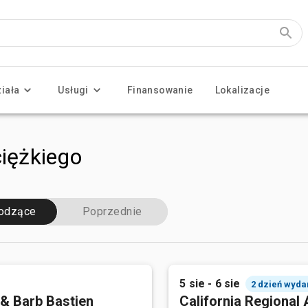
ziała
Usługi
Finansowanie
Lokalizacje
ciężkiego
odzące
Poprzednie
5 sie - 6 sie
2 dzień wyda
 & Barb Bastien
California Regional 