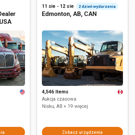
11 sie - 12 sie
2 dzień wydarzenia
Dealer
Edmonton, AB, CAN
 USA
4,546 Items
Aukcja czasowa
Nisku, AB
+ 19 więcej
ia
Zobacz urządzenia