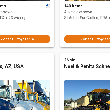
tems
140 Items
czasowa
Aukcja czasowa
 TX
+ 23 więcej
St Aubin Sur Gaillon, FRA
Zobacz urządzenia
Zobacz urządzen
26 sie
x, AZ, USA
Noel & Penita Schnel