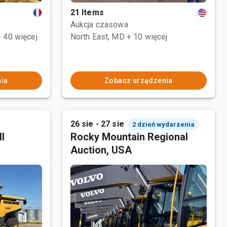
21 Items
Aukcja czasowa
+ 40 więcej
North East, MD
+ 10 więcej
ia
Zobacz urządzenia
26 sie - 27 sie
2 dzień wydarzenia
l
Rocky Mountain Regional
Auction, USA