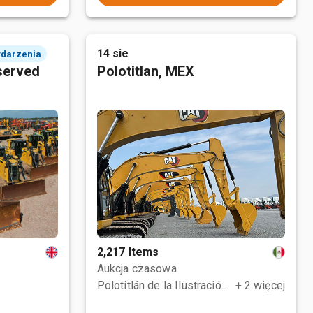
14 sie
ydarzenia
served
Polotitlan, MEX
2,217 Items
Aukcja czasowa
Polotitlán de la Ilustración, MEX
+ 2 więcej