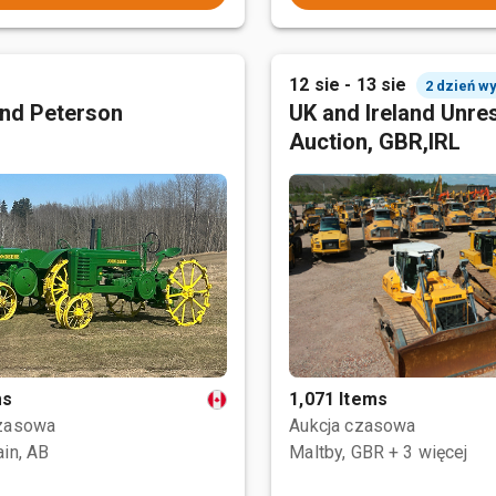
12 sie - 13 sie
2 dzień w
nd Peterson
UK and Ireland Unre
Auction, GBR,IRL
ms
1,071 Items
czasowa
Aukcja czasowa
ain, AB
Maltby, GBR
+ 3 więcej