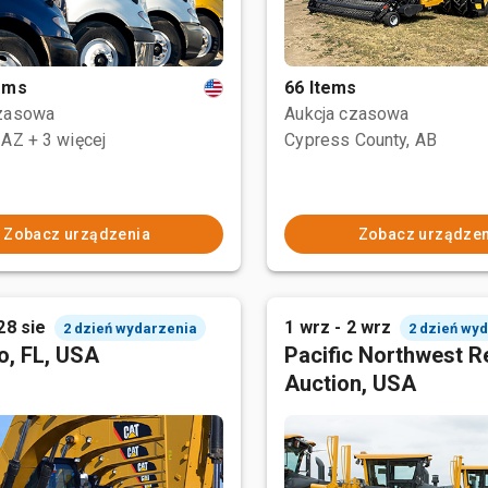
tems
66 Items
czasowa
Aukcja czasowa
 AZ
+ 3 więcej
Cypress County, AB
Zobacz urządzenia
Zobacz urządzen
28 sie
1 wrz - 2 wrz
2 dzień wydarzenia
2 dzień wy
o, FL, USA
Pacific Northwest R
Auction, USA