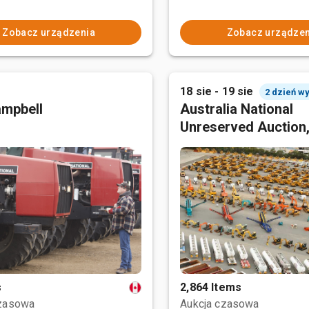
Zobacz urządzenia
Zobacz urządzen
18 sie - 19 sie
2 dzień w
mpbell
Australia National
Unreserved Auction
s
2,864 Items
czasowa
Aukcja czasowa