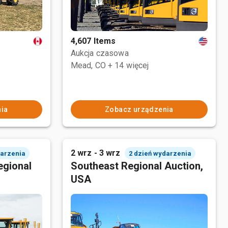
4,607 Items
Aukcja czasowa
Mead, CO
+ 14 więcej
ia
Zobacz urządzenia
2 wrz - 3 wrz
darzenia
2 dzień wydarzenia
egional
Southeast Regional Auction,
USA