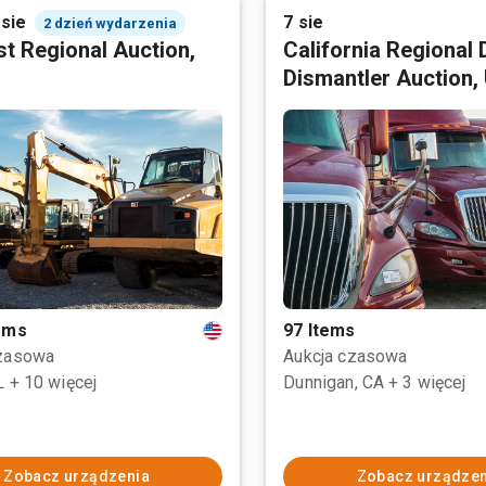
 sie
7 sie
2 dzień wydarzenia
t Regional Auction,
California Regional 
Dismantler Auction,
tems
97 Items
czasowa
Aukcja czasowa
L
+ 10 więcej
Dunnigan, CA
+ 3 więcej
Zobacz urządzenia
Zobacz urządzen