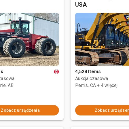
USA
ms
4,528 Items
czasowa
Aukcja czasowa
rie, AB
Perris, CA
+ 4 więcej
Zobacz urządzenia
Zobacz urządzen