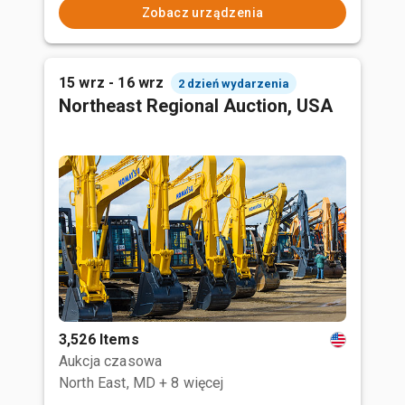
Zobacz urządzenia
15 wrz - 16 wrz
2 dzień wydarzenia
Northeast Regional Auction, USA
3,526 Items
Aukcja czasowa
North East, MD
+ 8 więcej