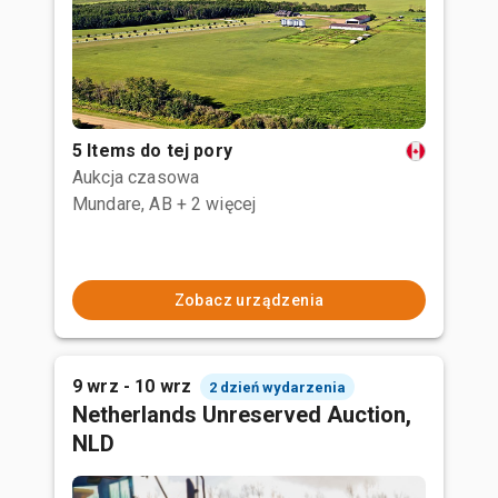
5 Items do tej pory
Aukcja czasowa
Mundare, AB
+ 2 więcej
Zobacz urządzenia
9 wrz - 10 wrz
2 dzień wydarzenia
Netherlands Unreserved Auction,
NLD