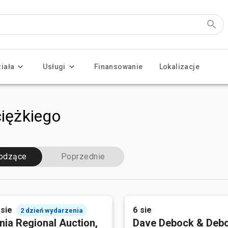
ziała
Usługi
Finansowanie
Lokalizacje
ciężkiego
odzące
Poprzednie
 sie
6 sie
2 dzień wydarzenia
nia Regional Auction,
Dave Debock & Deb