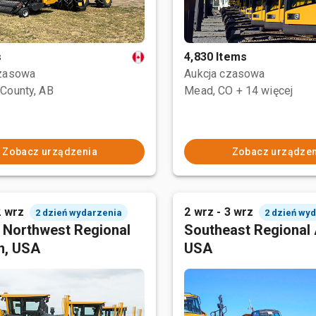
s
4,830 Items
czasowa
Aukcja czasowa
County, AB
Mead, CO
+ 14 więcej
Zobacz urządzenia
Zobacz urządzen
2 wrz
2 wrz - 3 wrz
2 dzień wydarzenia
2 dzień wy
c Northwest Regional
Southeast Regional 
n, USA
USA