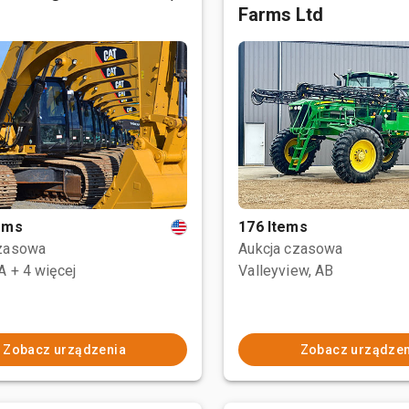
Farms Ltd
tems
176 Items
czasowa
Aukcja czasowa
CA
+ 4 więcej
Valleyview, AB
Zobacz urządzenia
Zobacz urządzen