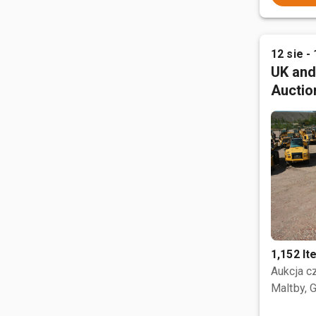
12 sie - 
UK and
Auctio
1,152 I
Aukcja 
Maltby, 