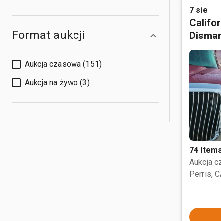
7 sie
Califo
Format aukcji
Disman
Aukcja czasowa (151)
Aukcja na żywo (3)
74 Item
Aukcja 
Perris, 