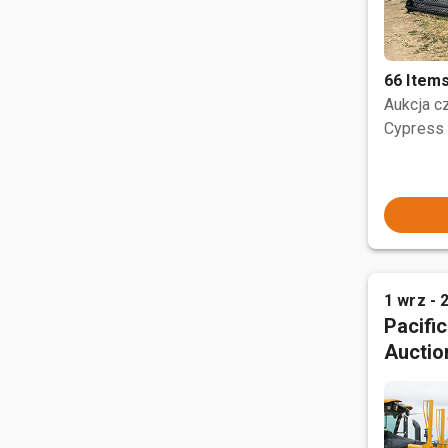
66 Item
Aukcja 
Cypress 
1 wrz - 
Pacifi
Auctio