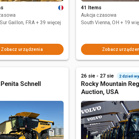
ms
41 Items
czasowa
Aukcja czasowa
Sur Gaillon, FRA
+ 39 więcej
South Vienna, OH
+ 19 wię
Zobacz urządzenia
Zobacz urządzen
26 sie - 27 sie
2 dzień w
 Penita Schnell
Rocky Mountain Reg
Auction, USA