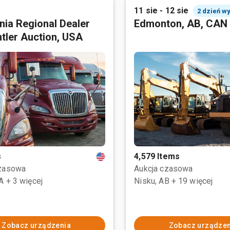
11 sie - 12 sie
2 dzień w
rnia Regional Dealer
Edmonton, AB, CAN
tler Auction, USA
s
4,579 Items
czasowa
Aukcja czasowa
CA
+ 3 więcej
Nisku, AB
+ 19 więcej
Zobacz urządzenia
Zobacz urządzen