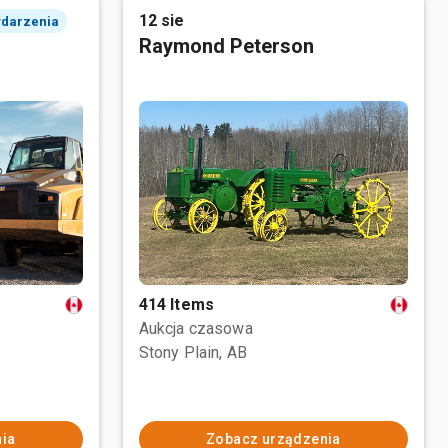
12 sie
ydarzenia
Raymond Peterson
414 Items
Aukcja czasowa
Stony Plain, AB
ia
Zobacz urządzenia