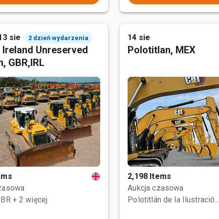
13 sie
14 sie
2 dzień wydarzenia
 Ireland Unreserved
Polotitlan, MEX
n, GBR,IRL
tems
2,198 Items
czasowa
Aukcja czasowa
GBR
+ 2 więcej
Polotitlán de la Ilustración