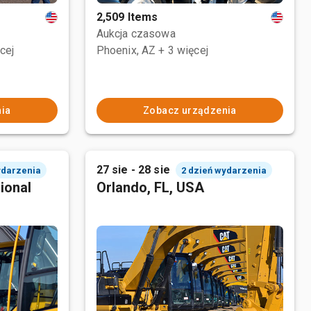
2,509 Items
Aukcja czasowa
cej
Phoenix, AZ
+ 3 więcej
ia
Zobacz urządzenia
27 sie - 28 sie
ydarzenia
2 dzień wydarzenia
ional
Orlando, FL, USA