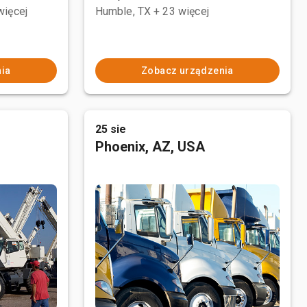
więcej
Humble, TX
+ 23 więcej
ia
Zobacz urządzenia
25 sie
Phoenix, AZ, USA