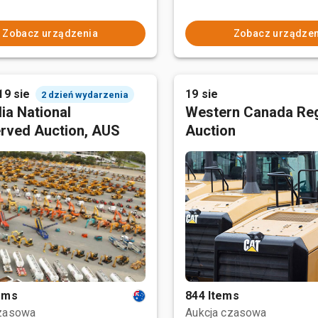
Zobacz urządzenia
Zobacz urządzen
19 sie
19 sie
2 dzień wydarzenia
ia National
Western Canada Reg
rved Auction, AUS
Auction
tems
844 Items
czasowa
Aukcja czasowa