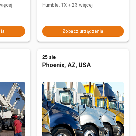
więcej
Humble, TX
+ 23 więcej
ia
Zobacz urządzenia
25 sie
Phoenix, AZ, USA