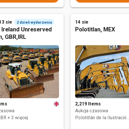
13 sie
14 sie
2 dzień wydarzenia
 Ireland Unreserved
Polotitlan, MEX
n, GBR,IRL
tems
2,219 Items
czasowa
Aukcja czasowa
GBR
+ 3 więcej
Polotitlán de la Ilustración