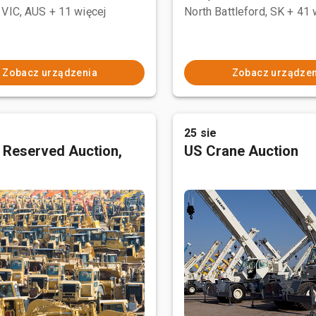
 VIC, AUS
+ 11 więcej
North Battleford, SK
+ 41 
Zobacz urządzenia
Zobacz urządzen
25 sie
 Reserved Auction,
US Crane Auction