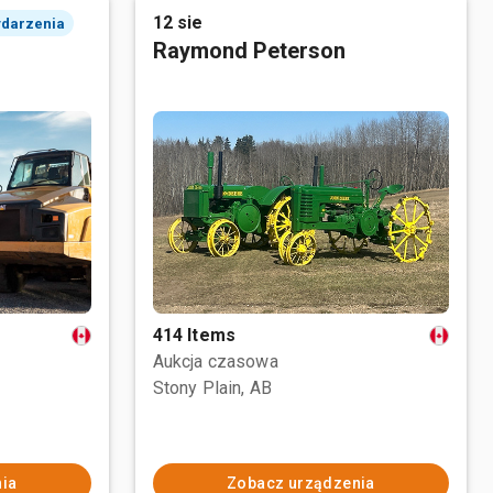
12 sie
ydarzenia
Raymond Peterson
414 Items
Aukcja czasowa
Stony Plain, AB
ia
Zobacz urządzenia