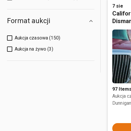
7 sie
Califo
Format aukcji
Disman
Aukcja czasowa (150)
Aukcja na żywo (3)
97 Item
Aukcja 
Dunnigan