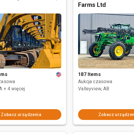
Farms Ltd
tems
187 Items
czasowa
Aukcja czasowa
CA
+ 4 więcej
Valleyview, AB
Zobacz urządzenia
Zobacz urządzen