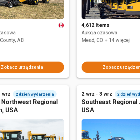
s
4,612 Items
czasowa
Aukcja czasowa
County, AB
Mead, CO
+ 14 więcej
Zobacz urządzenia
Zobacz urządzen
2 wrz
2 wrz - 3 wrz
2 dzień wydarzenia
2 dzień wy
c Northwest Regional
Southeast Regional 
n, USA
USA