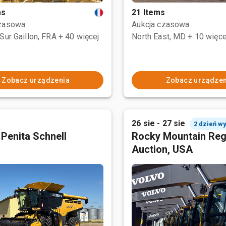
ms
21 Items
czasowa
Aukcja czasowa
Sur Gaillon, FRA
+ 40 więcej
North East, MD
+ 10 więce
Zobacz urządzenia
Zobacz urządzen
26 sie - 27 sie
2 dzień w
 Penita Schnell
Rocky Mountain Reg
Auction, USA