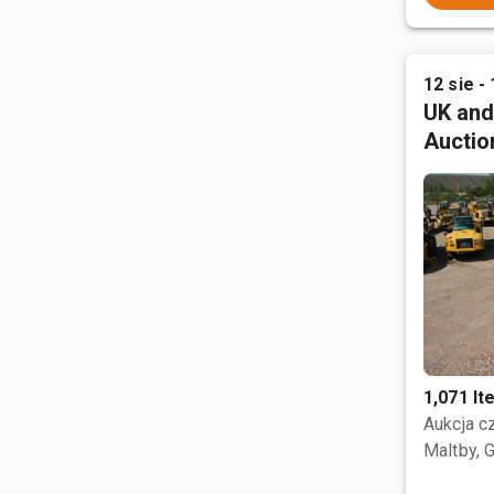
12 sie - 
UK and
Auctio
1,071 I
Aukcja 
Maltby, 