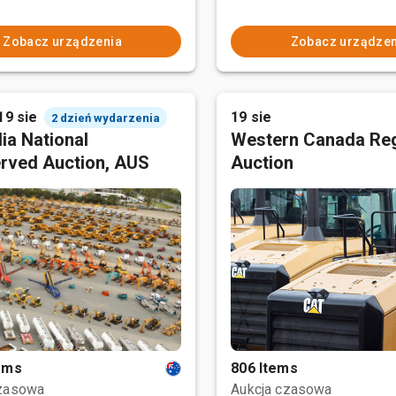
Zobacz urządzenia
Zobacz urządzen
19 sie
19 sie
2 dzień wydarzenia
ia National
Western Canada Reg
rved Auction, AUS
Auction
tems
806 Items
czasowa
Aukcja czasowa