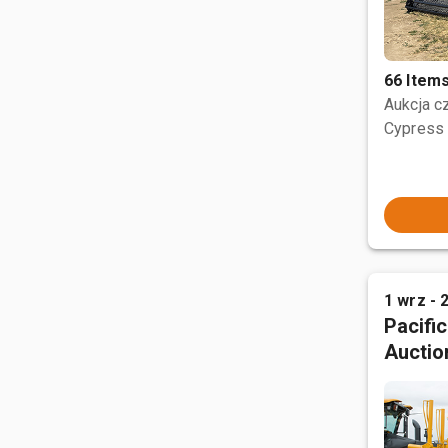
66 Item
Aukcja 
Cypress 
1 wrz - 
Pacifi
Auctio