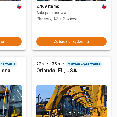
2,469 Items
Aukcja czasowa
j
Phoenix, AZ
+ 3 więcej
ia
Zobacz urządzenia
27 sie - 28 sie
ydarzenia
2 dzień wydarzenia
ional
Orlando, FL, USA