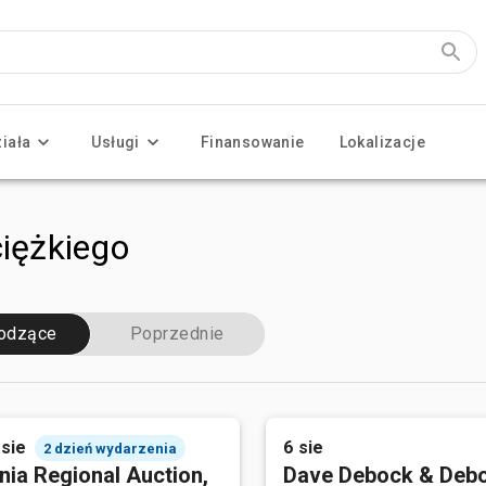
ziała
Usługi
Finansowanie
Lokalizacje
ciężkiego
odzące
Poprzednie
 sie
6 sie
2 dzień wydarzenia
nia Regional Auction,
Dave Debock & Deb