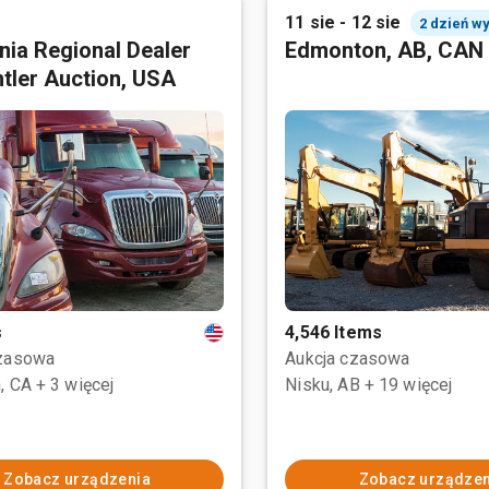
11 sie - 12 sie
2 dzień w
rnia Regional Dealer
Edmonton, AB, CAN
tler Auction, USA
s
4,546 Items
czasowa
Aukcja czasowa
, CA
+ 3 więcej
Nisku, AB
+ 19 więcej
Zobacz urządzenia
Zobacz urządzen