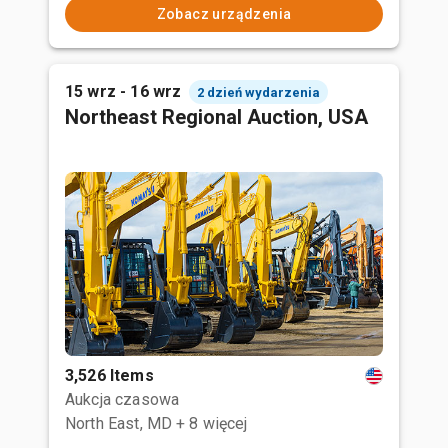
Zobacz urządzenia
15 wrz - 16 wrz
2 dzień wydarzenia
Northeast Regional Auction, USA
3,526 Items
Aukcja czasowa
North East, MD
+ 8 więcej