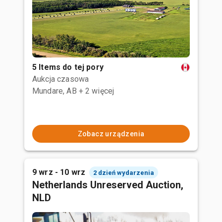
5 Items do tej pory
Aukcja czasowa
Mundare, AB
+ 2 więcej
Zobacz urządzenia
9 wrz - 10 wrz
2 dzień wydarzenia
Netherlands Unreserved Auction,
NLD