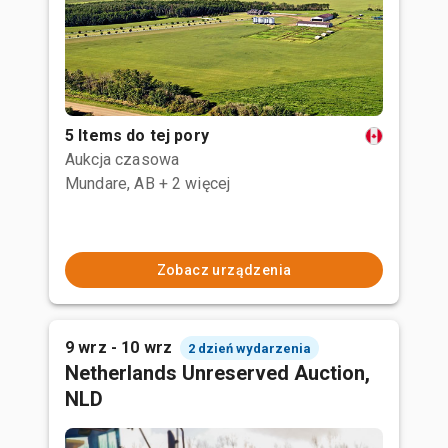
5 Items do tej pory
Aukcja czasowa
Mundare, AB
+ 2 więcej
Zobacz urządzenia
9 wrz - 10 wrz
2 dzień wydarzenia
Netherlands Unreserved Auction,
NLD