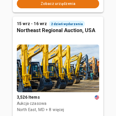
Zobacz urządzenia
15 wrz - 16 wrz
2 dzień wydarzenia
Northeast Regional Auction, USA
3,526 Items
Aukcja czasowa
North East, MD
+ 8 więcej