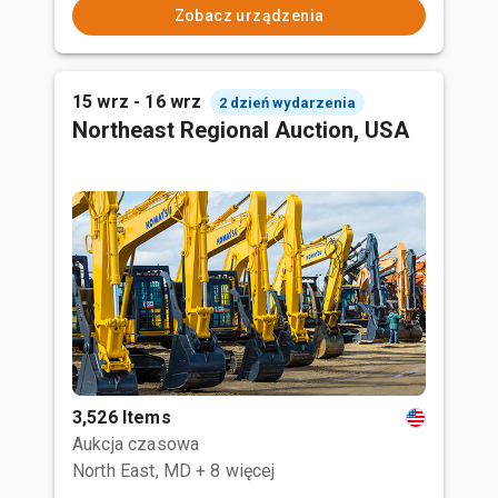
Zobacz urządzenia
15 wrz - 16 wrz
2 dzień wydarzenia
Northeast Regional Auction, USA
3,526 Items
Aukcja czasowa
North East, MD
+ 8 więcej