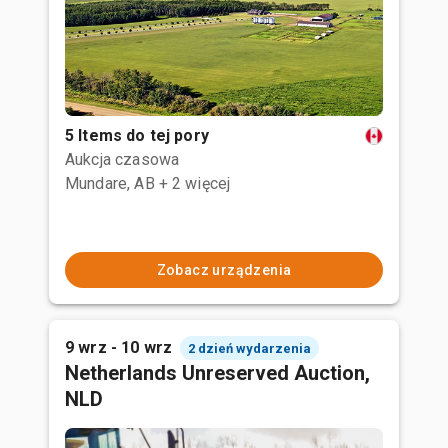
5 Items do tej pory
Aukcja czasowa
Mundare, AB
+ 2 więcej
Zobacz urządzenia
9 wrz - 10 wrz
2 dzień wydarzenia
Netherlands Unreserved Auction,
NLD