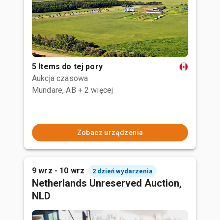
5 Items do tej pory
Aukcja czasowa
Mundare, AB
+ 2 więcej
Zobacz urządzenia
9 wrz - 10 wrz
2 dzień wydarzenia
Netherlands Unreserved Auction,
NLD