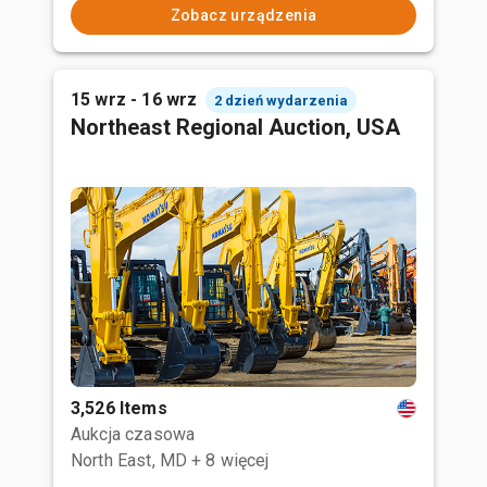
Zobacz urządzenia
15 wrz - 16 wrz
2 dzień wydarzenia
Northeast Regional Auction, USA
3,526 Items
Aukcja czasowa
North East, MD
+ 8 więcej