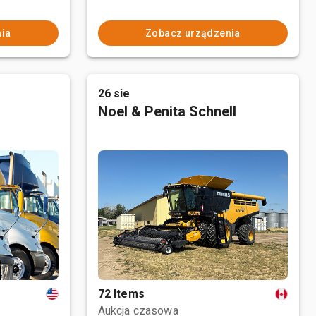
ia
Zobacz urządzenia
26 sie
Noel & Penita Schnell
72 Items
Aukcja czasowa