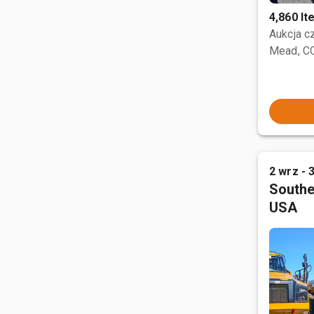
4,860 I
Aukcja 
Mead, C
2 wrz - 
Southe
USA