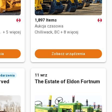
1,897 Items
Aukcja czasowa
e No. 1, AB
+ 5 więcej
Chilliwack, BC
+ 8 więcej
ia
Zobacz urządzenia
11 wrz
ydarzenia
rved
The Estate of Eldon Fortnum