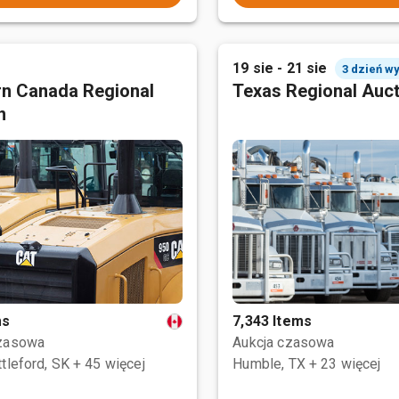
19 sie - 21 sie
3 dzień w
n Canada Regional
Texas Regional Auc
n
ms
7,343 Items
czasowa
Aukcja czasowa
tleford, SK
+ 45 więcej
Humble, TX
+ 23 więcej