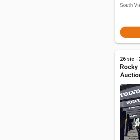
South Vi
26 sie - 
Rocky 
Auctio