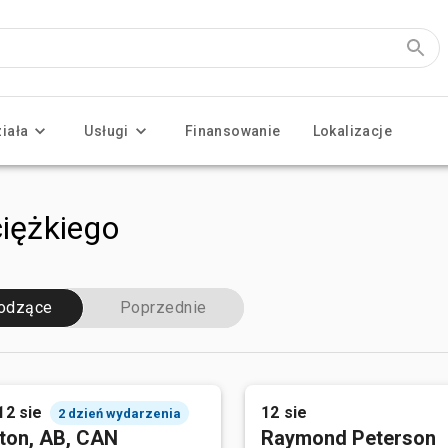
ziała
Usługi
Finansowanie
Lokalizacje
ciężkiego
odzące
Poprzednie
12 sie
12 sie
2 dzień wydarzenia
ton, AB, CAN
Raymond Peterson