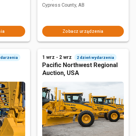
Cypress County, AB
ia
Zobacz urządzenia
1 wrz - 2 wrz
ydarzenia
2 dzień wydarzenia
Pacific Northwest Regional
Auction, USA