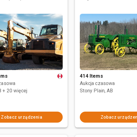
tems
414 Items
czasowa
Aukcja czasowa
B
+ 20 więcej
Stony Plain, AB
Zobacz urządzenia
Zobacz urządzen