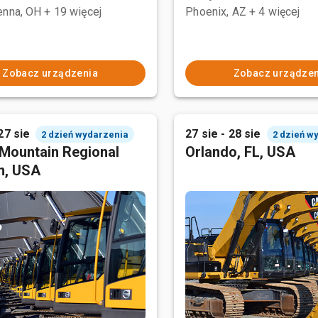
enna, OH
+ 19 więcej
Phoenix, AZ
+ 4 więcej
Zobacz urządzenia
Zobacz urządzen
27 sie
27 sie - 28 sie
2 dzień wydarzenia
2 dzień w
Mountain Regional
Orlando, FL, USA
n, USA