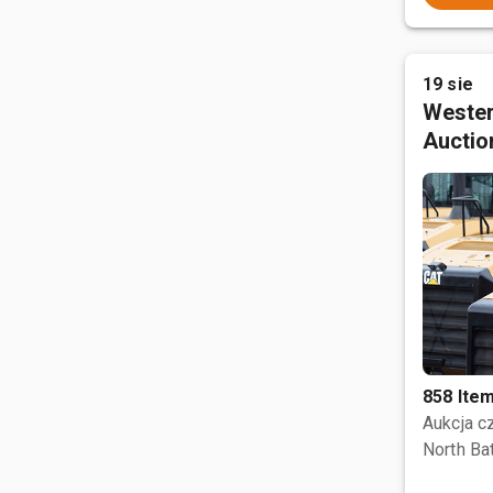
19 sie
Wester
Auctio
858 Ite
Aukcja 
North Bat