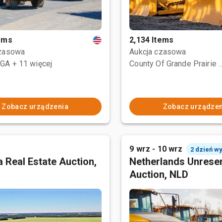
tems
2,134 Items
czasowa
Aukcja czasowa
 GA
+ 11 więcej
County Of Grande Prairi
Zobacz urządzenia
Zobacz urządzen
9 wrz - 10 wrz
2 dzień w
 Real Estate Auction,
Netherlands Unrese
Auction, NLD