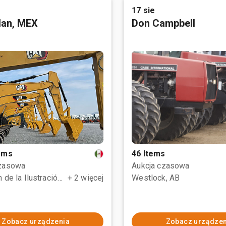
17 sie
tlan, MEX
Don Campbell
tems
46 Items
czasowa
Aukcja czasowa
Polotitlán de la Ilustración, MEX
+ 2 więcej
Westlock, AB
Zobacz urządzenia
Zobacz urządzen