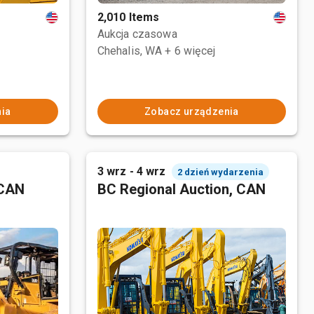
2,010 Items
Aukcja czasowa
Chehalis, WA
+ 6 więcej
ia
Zobacz urządzenia
3 wrz - 4 wrz
2 dzień wydarzenia
 CAN
BC Regional Auction, CAN