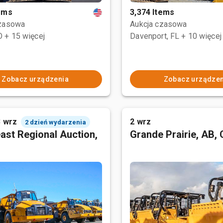
tems
3,374 Items
czasowa
Aukcja czasowa
O
+ 15 więcej
Davenport, FL
+ 10 więcej
Zobacz urządzenia
Zobacz urządzen
3 wrz
2 wrz
2 dzień wydarzenia
ast Regional Auction,
Grande Prairie, AB,