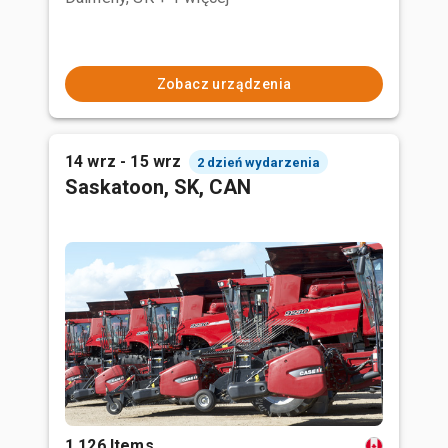
Zobacz urządzenia
14 wrz - 15 wrz
2 dzień wydarzenia
Saskatoon, SK, CAN
1,126 Items